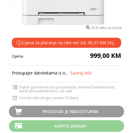
Drži sliku za zoom
Cijena za plaćanje na rate već od: 45,37 KM /mj.
i
999,00 KM
Cijena
Pristupajte datotekama iz o...
Saznaj više
Platite gotovinom pri preuzimanju, Internet bankarstvom,
karticama jednokratno i na rate
Povrat robe moguć unutar 15 dana
PROIZVOD JE NEDOSTUPAN
KUPITE ODMAH