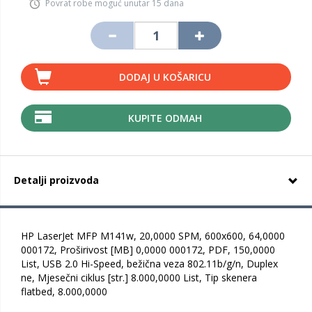
Povrat robe moguć unutar 15 dana
DODAJ U KOŠARICU
KUPITE ODMAH
Detalji proizvoda
HP LaserJet MFP M141w, 20,0000 SPM, 600x600, 64,0000
000172, Proširivost [MB] 0,0000 000172, PDF, 150,0000
List, USB 2.0 Hi-Speed, bežična veza 802.11b/g/n, Duplex
ne, Mjesečni ciklus [str.] 8.000,0000 List, Tip skenera
flatbed, 8.000,0000