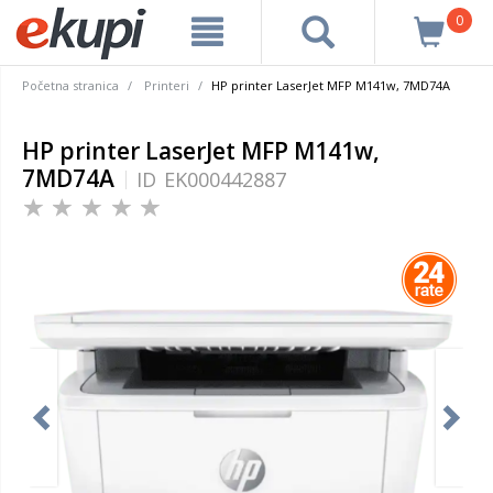
0
Početna stranica
Printeri
HP printer LaserJet MFP M141w, 7MD74A
HP printer LaserJet MFP M141w,
7MD74A
ID
EK000442887