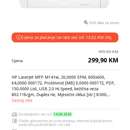
Drži sliku za zoom
Cijena za plaćanje na rate već od: 13,62 KM /mj.
i
499,00 KM
299,90 KM
Cijena
HP LaserJet MFP M141w, 20,0000 SPM, 600x600,
64,0000 000172, Proširivost [MB] 0,0000 000172, PDF,
150,0000 List, USB 2.0 Hi-Speed, bežična veza
802.11b/g/n, Duplex ne, Mjesečni ciklus [str.] 8.000,...
Saznaj više
Dostavljamo već od
14.08.2026
Platite gotovinom pri preuzimanju, Internet bankarstvom,
karticama jednokratno i na rate