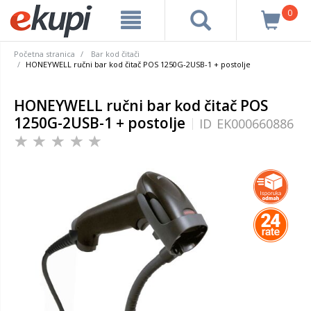
0
Početna stranica
Bar kod čitači
HONEYWELL ručni bar kod čitač POS 1250G-2USB-1 + postolje
HONEYWELL ručni bar kod čitač POS
1250G-2USB-1 + postolje
ID
EK000660886