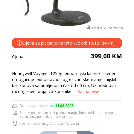
Drži sliku za zoom
Cijena za plaćanje na rate već od: 18,12 KM /mj.
i
399,00 KM
Cijena
Honeywell Voyager 1250g jednolinijski laserski skener
omogućuje jednostavno i agresivno skeniranje linijskih
bar kodova sa udaljenosti čak od 60 cm. Uz prednosti
ručnog skeniranja, za korisnike ...
Saznaj više
Dostavljamo već od
11.08.2026
Platite gotovinom pri preuzimanju, Internet bankarstvom,
karticama jednokratno i na rate
Povrat robe moguć unutar 15 dana