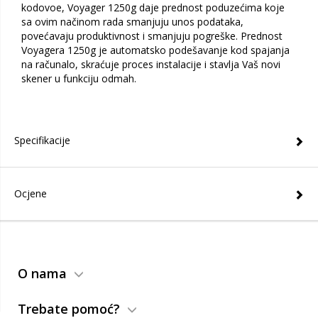
kodovoe, Voyager 1250g daje prednost poduzećima koje
sa ovim načinom rada smanjuju unos podataka,
povećavaju produktivnost i smanjuju pogreške. Prednost
Voyagera 1250g je automatsko podešavanje kod spajanja
na računalo, skraćuje proces instalacije i stavlja Vaš novi
skener u funkciju odmah.
Specifikacije
Ocjene
O nama
Trebate pomoć?