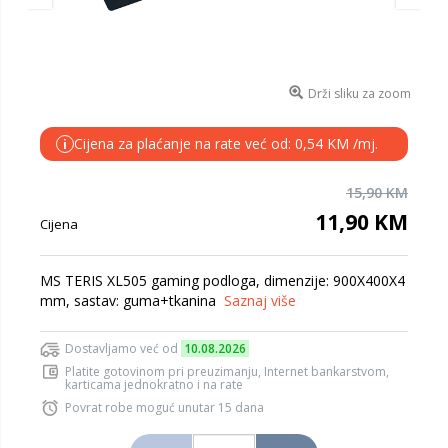
Drži sliku za zoom
Cijena za plaćanje na rate već od: 0,54 KM /mj.
i
15,90 KM
11,90 KM
Cijena
MS TERIS XL505 gaming podloga, dimenzije: 900X400X4
mm, sastav: guma+tkanina
Saznaj više
Dostavljamo već od
10.08.2026
Platite gotovinom pri preuzimanju, Internet bankarstvom,
karticama jednokratno i na rate
Povrat robe moguć unutar 15 dana