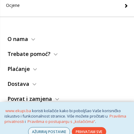
Ocjene
O nama
Trebate pomoć?
Plaćanje
Dostava
Povrat i zamjena
www.ekupi.ba
koristi kolačiće kako bi poboljšao Vaše korisničko
Opći uslovi
iskustvo i funkcionalnost stranice. Više možete pročitati u
Pravilima
privatnosti
i
Pravilima o postupanju s „kolačićima“
.
AŽURIRAJ POSTAVKE
PRIHVATAM SVE
© eKupi
2026. Vaša internet trgovina