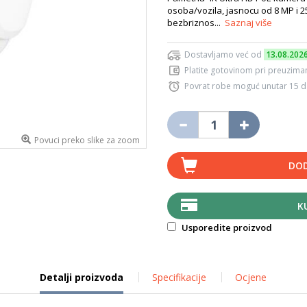
osoba/vozila, jasnocu od 8 MP i 
bezbriznos...
Saznaj više
Dostavljamo već od
13.08.202
Platite gotovinom pri preuziman
Povrat robe moguć unutar 15 
Povuci preko slike za zoom
DOD
K
Usporedite proizvod
Detalji proizvoda
Specifikacije
Ocjene