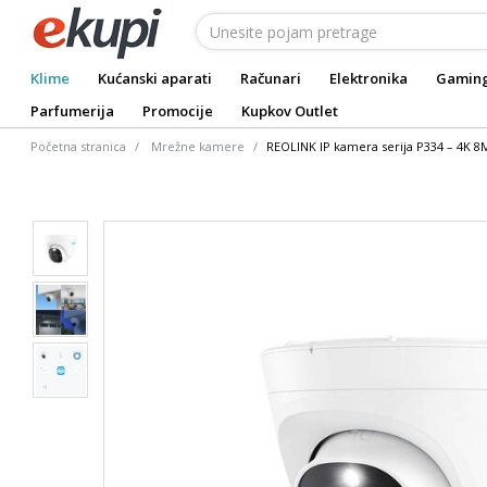
Klime
Kućanski aparati
Računari
Elektronika
Gamin
Parfumerija
Promocije
Kupkov Outlet
Početna stranica
Mrežne kamere
REOLINK IP kamera serija P334 – 4K 8