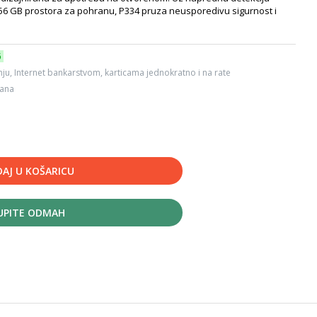
256 GB prostora za pohranu, P334 pruza neusporedivu sigurnost i
6
ju, Internet bankarstvom, karticama jednokratno i na rate
dana
AJ U KOŠARICU
UPITE ODMAH