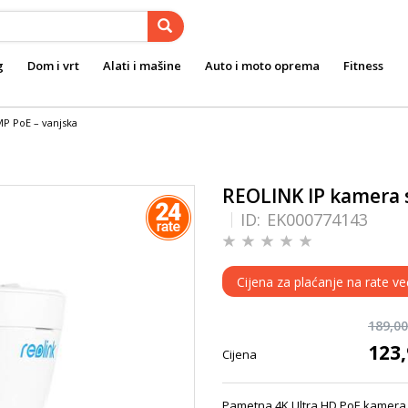
g
Dom i vrt
Alati i mašine
Auto i moto oprema
Fitness
MP PoE – vanjska
REOLINK IP kamera s
ID:
EK000774143
Cijena za plaćanje na rate ve
189,0
123
Cijena
Pametna 4K Ultra HD PoE kamera 