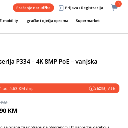
0
Praćenje narudžbe
Prijava / Registracija
E-mobility
Igračke i dječja oprema
Supermarket
erija P334 – 4K 8MP PoE – vanjska
Saznaj više
ć od: 5,63 KM /mj.
i
0 KM
,90 KM
dizajnirana za upotrebu na otvorenom. Uz naprednu detekciju