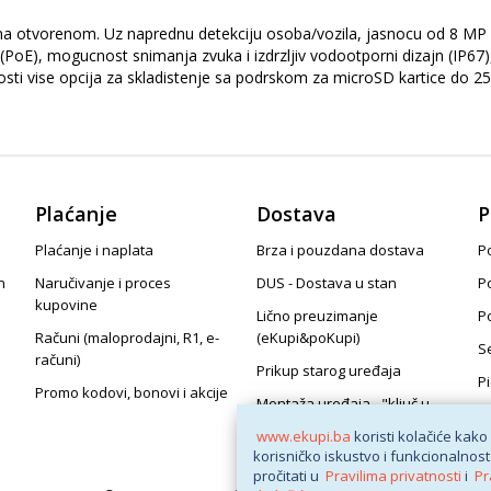
a otvorenom. Uz naprednu detekciju osoba/vozila, jasnocu od 8 MP 
t (PoE), mogucnost snimanja zvuka i izdrzljiv vodootporni dizajn (I
bilnosti vise opcija za skladistenje sa podrskom za microSD kartice do
Plaćanje
Dostava
P
Plaćanje i naplata
Brza i pouzdana dostava
Po
n
Naručivanje i proces
DUS - Dostava u stan
P
kupovine
Lično preuzimanje
P
Računi (maloprodajni, R1, e-
(eKupi&poKupi)
S
računi)
Prikup starog uređaja
P
Promo kodovi, bonovi i akcije
Montaža uređaja - "ključ u
ruke"
www.ekupi.ba
koristi kolačiće kako
korisničko iskustvo i funkcionalnost
pročitati u
Pravilima privatnosti
i
Pr