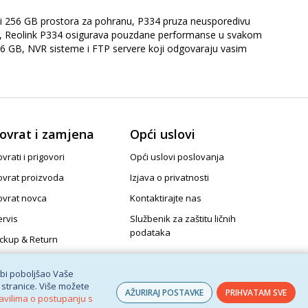
i 256 GB prostora za pohranu, P334 pruza neusporedivu
P67), Reolink P334 osigurava pouzdane performanse u svakom
 256 GB, NVR sisteme i FTP servere koji odgovaraju vasim
ovrat i zamjena
Opći uslovi
vrati i prigovori
Opći uslovi poslovanja
ovrat proizvoda
Izjava o privatnosti
ovrat novca
Kontaktirajte nas
ervis
Službenik za zaštitu ličnih
podataka
ickup & Return
 bi poboljšao Vaše
 stranice. Više možete
AŽURIRAJ POSTAVKE
PRIHVATAM SVE
avilima o postupanju s