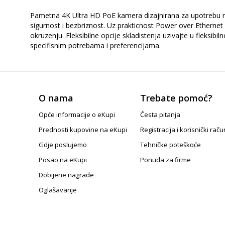
Pametna 4K Ultra HD PoE kamera dizajnirana za upotrebu n
sigurnost i bezbriznost. Uz prakticnost Power over Etherne
okruzenju. Fleksibilne opcije skladistenja uzivajte u fleksi
specifisnim potrebama i preferencijama.
O nama
Trebate pomoć?
Opće informacije o eKupi
Česta pitanja
Prednosti kupovine na eKupi
Registracija i korisnički raču
Gdje poslujemo
Tehničke poteškoće
Posao na eKupi
Ponuda za firme
Dobijene nagrade
Oglašavanje