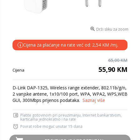
Drži sliku za zoom
Cijena za plaćanje na rate već od: 2,54 KM /mj.
i
65,00 KM
55,90 KM
Cijena
D-Link DAP-1325, Wireless range extender, 802.11b/g/n,
2 vanjske antene, 1x10/100 port, WPA, WPA2, WPS,WEB
GUI, 300Mbps prijenos podataka.
Saznaj više
Platite gotovinom pri preuzimanju, Internet bankarstvom,
karticama jednokratno i na rate
Povrat robe moguć unutar 15 dana