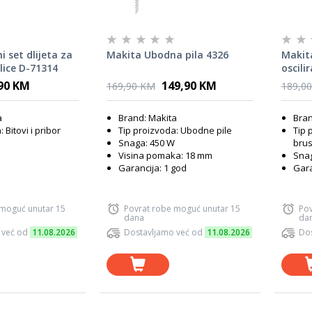
i set dlijeta za
Makita Ubodna pila 4326
Makit
lice D-71314
oscili
200 W
90 KM
149,90 KM
169,90 KM
189,0
a
Brand: Makita
Bran
 Bitovi i pribor
Tip proizvoda: Ubodne pile
Tip 
Snaga: 450 W
brus
Visina pomaka: 18 mm
Snag
Garancija: 1 god
Gara
 moguć unutar 15
Povrat robe moguć unutar 15
Pov
dana
da
 već od
11.08.2026
Dostavljamo već od
11.08.2026
Dos