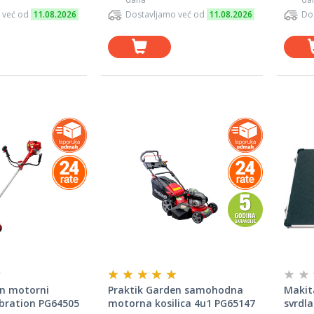
 već od
11.08.2026
Dostavljamo već od
11.08.2026
Do
en motorni
Praktik Garden samohodna
Makita
ibration PG64505
motorna kosilica 4u1 PG65147
svrdla