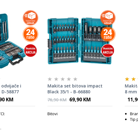
odvijače i
Makita set bitova impact
Makita
- D-58877
Black 35/1 - B-66880
8 mm 
,90 KM
69,90 KM
11,
76,90 KM
CI:
Bitovi
Bran
Tip 
.