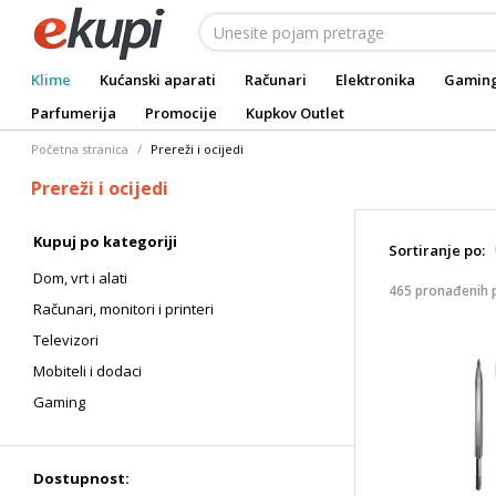
Klime
Kućanski aparati
Računari
Elektronika
Gamin
Parfumerija
Promocije
Kupkov Outlet
Početna stranica
Prereži i ocijedi
Prereži i ocijedi
Kupuj po kategoriji
Sortiranje po:
Dom, vrt i alati
465 pronađenih 
Računari, monitori i printeri
Televizori
Mobiteli i dodaci
Gaming
Dostupnost: