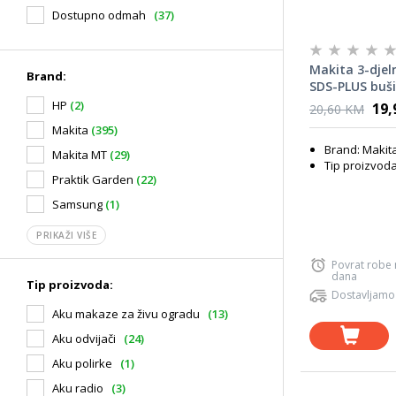
Dostupno odmah
(37)
Makita 3-djeln
Brand:
SDS-PLUS buši
HP
(2)
19,
20,60 KM
Makita
(395)
Brand: Makit
Makita MT
(29)
Tip proizvoda:
Praktik Garden
(22)
Samsung
(1)
PRIKAŽI VIŠE
Povrat robe
dana
Tip proizvoda:
Dostavljamo
Aku makaze za živu ogradu
(13)
Aku odvijači
(24)
Aku polirke
(1)
Aku radio
(3)