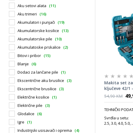
Aku setovi alata
(11)
Aku trimeri
(16)
Akumulatori i punjači
(19)
Akumulatorske kosilice
(13)
Akumulatorske pile
(10)
Akumulatoske prskalice
(2)
Bitovi i pribor
(15)
Blanje
(6)
Dodaci za lančane pile
(1)
Ekscentrične aku brusilice
(3)
Makita set za 
ključeve 42/1 
Ekscentrične brusilice
(3)
49
54,90 KM
Električne kosilice
(1)
Električne pile
(3)
TEHNIČKI PODAT
Glodalice
(6)
Svrdla u setu:
Igre
(1)
2.5, 3.0, 4.0, 5.0, ..
Industrijski usisavači i oprema
(4)