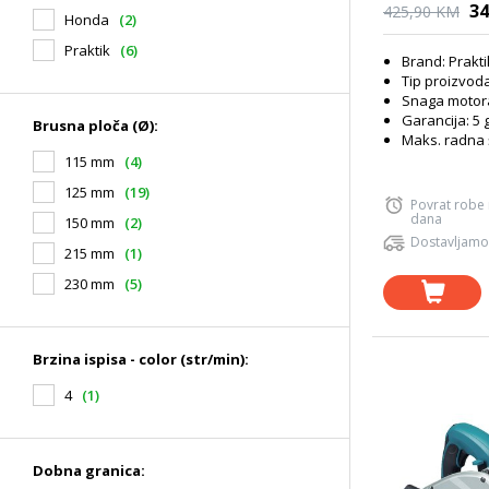
34
425,90 KM
Honda
(2)
Praktik
(6)
Brand: Prakt
Tip proizvoda
Snaga motora
Garancija: 5 
Brusna ploča (Ø):
Maks. radna 
115 mm
(4)
125 mm
(19)
Povrat robe
dana
150 mm
(2)
Dostavljamo
215 mm
(1)
230 mm
(5)
Brzina ispisa - color (str/min):
4
(1)
Dobna granica: