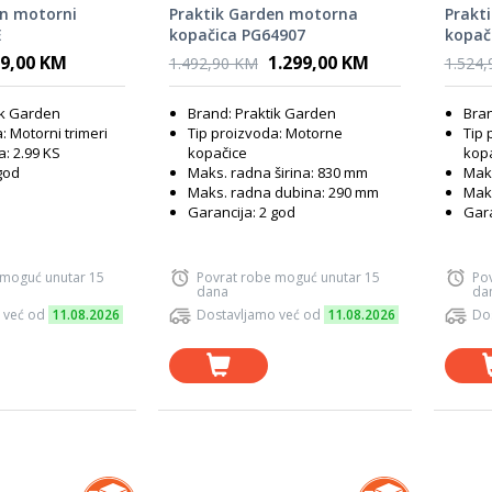
en motorni
Praktik Garden motorna
Prakt
E
kopačica PG64907
kopač
9,00 KM
1.299,00 KM
1.492,90 KM
1.524
ik Garden
Brand: Praktik Garden
Bran
: Motorni trimeri
Tip proizvoda: Motorne
Tip 
: 2.99 KS
kopačice
kop
god
Maks. radna širina: 830 mm
Maks
Maks. radna dubina: 290 mm
Mak
Garancija: 2 god
Gara
 moguć unutar 15
Povrat robe moguć unutar 15
Po
dana
da
 već od
11.08.2026
Dostavljamo već od
11.08.2026
Do