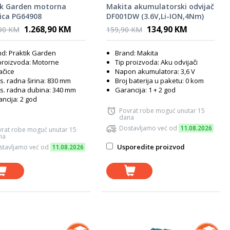
ik Garden motorna
Makita akumulatorski odvijač
ica PG64908
DF001DW (3.6V,Li-ION,4Nm)
1.268,90 KM
134,90 KM
,90 KM
159,90 KM
d: Praktik Garden
Brand: Makita
proizvoda: Motorne
Tip proizvoda: Aku odvijači
ačice
Napon akumulatora: 3,6 V
. radna širina: 830 mm
Broj baterija u paketu: 0 kom
s. radna dubina: 340 mm
Garancija: 1 + 2 god
ncija: 2 god
Povrat robe moguć unutar 15
dana
Dostavljamo već od
11.08.2026
vrat robe moguć unutar 15
na
Usporedite proizvod
stavljamo već od
11.08.2026