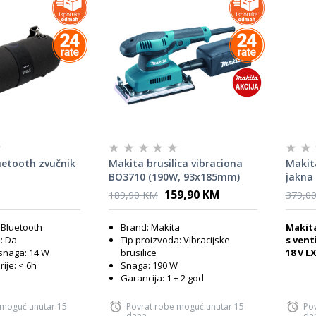
uetooth zvučnik
Makita brusilica vibraciona
Makit
BO3710 (190W, 93x185mm)
jakna 
max C
159,90 KM
189,90 KM
379,0
DFJ21
 Bluetooth
Brand: Makita
Makit
: Da
Tip proizvoda: Vibracijske
s vent
snaga: 14 W
brusilice
18 V L
rije: < 6h
Snaga: 190 W
Garancija: 1 + 2 god
 moguć unutar 15
Povrat robe moguć unutar 15
Po
dana
da