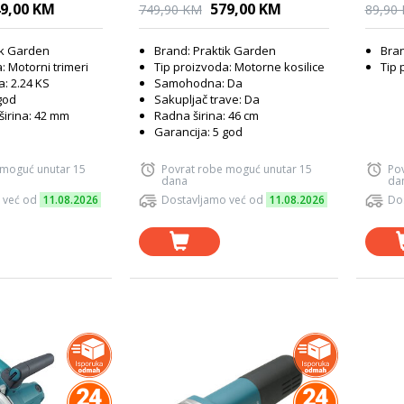
9,00 KM
579,00 KM
749,90 KM
89,90
ik Garden
Brand: Praktik Garden
Bran
: Motorni trimeri
Tip proizvoda: Motorne kosilice
Tip 
: 2.24 KS
Samohodna: Da
god
Sakupljač trave: Da
širina: 42 mm
Radna širina: 46 cm
Garancija: 5 god
 moguć unutar 15
Povrat robe moguć unutar 15
Po
dana
da
 već od
11.08.2026
Dostavljamo već od
11.08.2026
Do