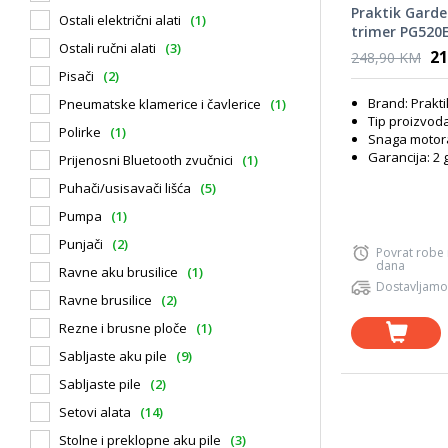
Praktik Gard
Ostali električni alati
(1)
trimer PG520
Ostali ručni alati
(3)
21
248,90 KM
Pisači
(2)
Brand: Prakt
Pneumatske klamerice i čavlerice
(1)
Tip proizvoda
Polirke
(1)
Snaga motora
Garancija: 2 
Prijenosni Bluetooth zvučnici
(1)
Puhači/usisavači lišća
(5)
Pumpa
(1)
Punjači
(2)
Povrat robe
dana
Ravne aku brusilice
(1)
Dostavljamo
Ravne brusilice
(2)
Rezne i brusne ploče
(1)
Sabljaste aku pile
(9)
Sabljaste pile
(2)
Setovi alata
(14)
Stolne i preklopne aku pile
(3)