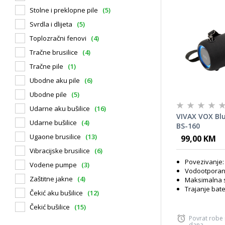
Stolne i preklopne pile
(5)
Svrdla i dlijeta
(5)
Toplozračni fenovi
(4)
Tračne brusilice
(4)
Tračne pile
(1)
Ubodne aku pile
(6)
Ubodne pile
(5)
Udarne aku bušilice
(16)
VIVAX VOX Bl
Udarne bušilice
(4)
BS-160
Ugaone brusilice
(13)
99,00 KM
Vibracijske brusilice
(6)
Povezivanje:
Vodene pumpe
(3)
Vodootporan
Zaštitne jakne
(4)
Maksimalna 
Trajanje bate
Čekić aku bušilice
(12)
Čekić bušilice
(15)
Povrat robe
dana