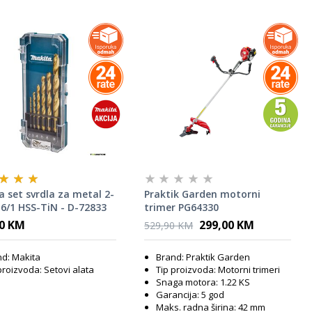
 set svrdla za metal 2-
Praktik Garden motorni
6/1 HSS-TiN - D-72833
trimer PG64330
90 KM
299,00 KM
529,90 KM
d: Makita
Brand: Praktik Garden
proizvoda: Setovi alata
Tip proizvoda: Motorni trimeri
Snaga motora: 1.22 KS
Garancija: 5 god
Maks. radna širina: 42 mm