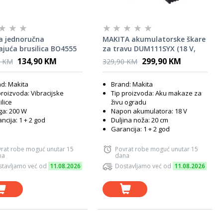
a jednoručna
MAKITA akumulatorske škare
rajuća brusilica BO4555
za travu DUM111SYX (18 V,
110 mm)
134,90 KM
299,90 KM
0 KM
329,90 KM
d: Makita
Brand: Makita
proizvoda: Vibracijske
Tip proizvoda: Aku makaze za
ilice
živu ogradu
a: 200 W
Napon akumulatora: 18 V
ncija: 1 + 2 god
Duljina noža: 20 cm
Garancija: 1 + 2 god
rat robe moguć unutar 15
Povrat robe moguć unutar 15
na
dana
tavljamo već od
11.08.2026
Dostavljamo već od
11.08.2026