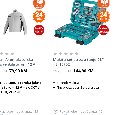
a - Akumulatorska
Makita set za zavrtanje 91/1
s ventilatorom 12 V
- E-15752
XT / 18 V LXT
79,90 KM
144,90 KM
0 KM
152,90 KM
3Z2XL
a – Akumulatorska jakna
Brand: Makita
ilatorom 12 V max CXT /
Tip proizvoda: Setovi alata
XT DFJ213Z2XL
vrat robe moguć unutar 15
Povrat robe moguć unutar 15
na
dana