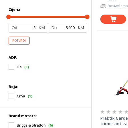
Dostavljamo
Cijena
Od
KM
Do
KM
POTVRDI
ADF:
Da
(1)
Boja:
Crna
(1)
Brand motora:
Praktik Gard
trimer anti-v
Briggs & Stratton
(6)