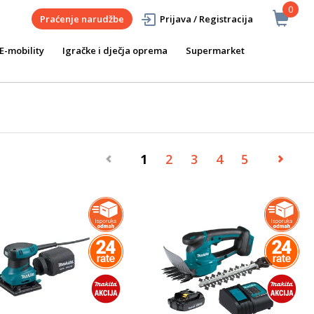
0
Praćenje narudžbe
Prijava / Registracija
E-mobility
Igračke i dječja oprema
Supermarket
1
2
3
4
5