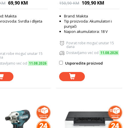
69,90 KM
109,90 KM
 KM
150,90 KM
d: Makita
Brand: Makita
proizvoda: Svrdla i dlijeta
Tip proizvoda: Akumulatori i
punjači
Napon akumulatora: 18 V
Povrat robe moguć unutar 15
dana
Dostavljamo već od
11.08.2026
vrat robe moguć unutar 15
na
Usporedite proizvod
stavljamo već od
11.08.2026