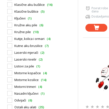
Klasične aku bušilice
(16)
Povrat robe
dana
Klasične bušilice
(5)
Dostavljamo
Ključevi
(1)
Kružne aku pile
(6)
Kružne pile
(10)
Kutije, kolica i ormari
(4)
Kutne aku brusilice
(7)
Laserski mjerači
(2)
Laserski nivelir
(2)
Listovi za pile
(1)
Motorne kopačice
(4)
Motorne kosilice
(14)
Motorni trimeri
(4)
Nasadni ključevi
(1)
Odvijači
(6)
Ostali aku alati
(35)