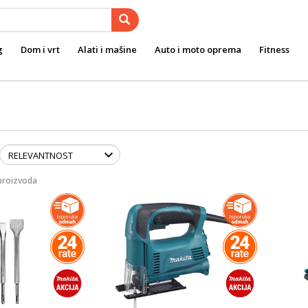
g
Dom i vrt
Alati i mašine
Auto i moto oprema
Fitness
proizvoda