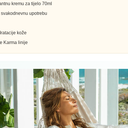
tantnu kremu za tijelo 70ml
ili svakodnevnu upotrebu
dratacije kože
e Karma linije