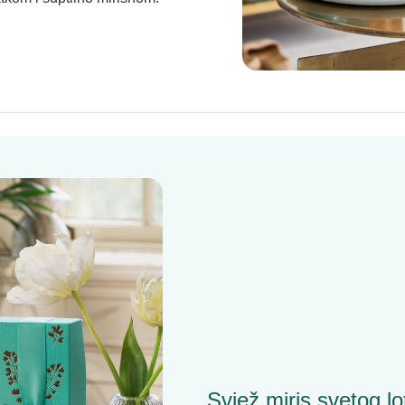
Svjež miris svetog lot