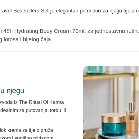
avel Bestsellers Set je elegantan putni duo za njegu tijela 
i 48h Hydrating Body Cream 70ml, za jednostavnu rutinu
 lotosa i bijelog čaja.
u njegu
izvoda iz The Ritual Of Karma
idealnim za putovanja, torbu ili
dok krema za tijelo pruža
atkom i suptilno mirisnom.