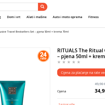
g
Dom i vrt
Alati i mašine
Auto i moto oprema
Fitness
usive Travel Bestsellers Set – pjena 50ml + krema 70ml
RITUALS The Ritual 
– pjena 50ml + kre
Cijena za plaćanje na rate ve
49,90
34,
Cijena
Saznaj više