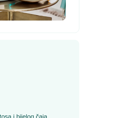
osa i bijelog čaja