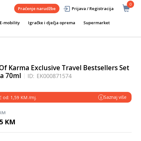
0
Praćenje narudžbe
Prijava / Registracija
E-mobility
Igračke i dječja oprema
Supermarket
Of Karma Exclusive Travel Bestsellers Set
ma 70ml
ID:
EK000871574
Saznaj više
ć od: 1,59 KM /mj.
i
 KM
95 KM