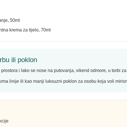
anje, 50ml
ntna krema za tijelo, 70ml
bu ili poklon
stora i lako se nose na putovanja, vikend odmore, u torbi za p
ma linije ili kao manji luksuzni poklon za osobu koja voli mirisn
kcije