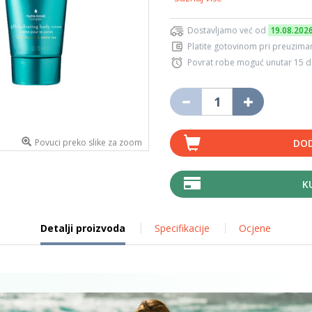
Dostavljamo već od
19.08.202
Platite gotovinom pri preuziman
Povrat robe moguć unutar 15 
Povuci preko slike za zoom
DOD
K
Detalji proizvoda
Specifikacije
Ocjene