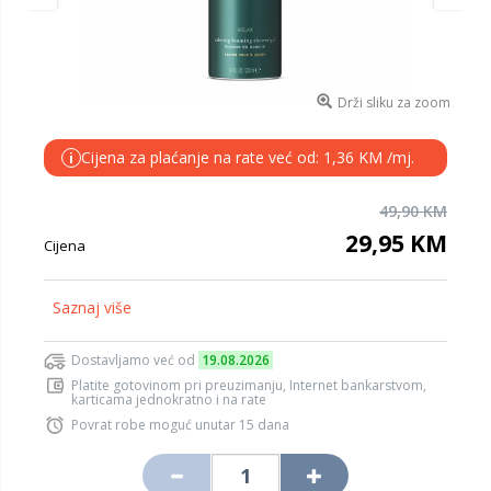
Drži sliku za zoom
Cijena za plaćanje na rate već od: 1,36 KM /mj.
i
49,90 KM
29,95 KM
Cijena
Saznaj više
Dostavljamo već od
19.08.2026
Platite gotovinom pri preuzimanju, Internet bankarstvom,
karticama jednokratno i na rate
Povrat robe moguć unutar 15 dana