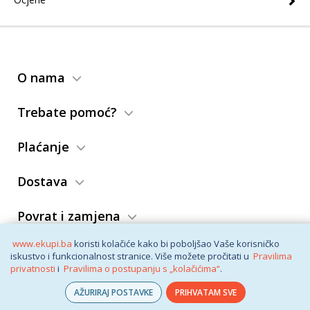
O nama
Trebate pomoć?
Plaćanje
Dostava
Povrat i zamjena
www.ekupi.ba
koristi kolačiće kako bi poboljšao Vaše korisničko
Opći uslovi
iskustvo i funkcionalnost stranice. Više možete pročitati u
Pravilima
privatnosti
i
Pravilima o postupanju s „kolačićima“
.
AŽURIRAJ POSTAVKE
PRIHVATAM SVE
© eKupi
2026. Vaša internet trgovina