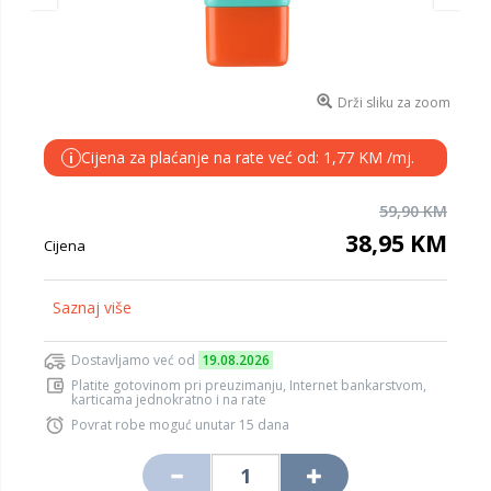
Drži sliku za zoom
Cijena za plaćanje na rate već od: 1,77 KM /mj.
i
59,90 KM
38,95 KM
Cijena
Saznaj više
Dostavljamo već od
19.08.2026
Platite gotovinom pri preuzimanju, Internet bankarstvom,
karticama jednokratno i na rate
Povrat robe moguć unutar 15 dana