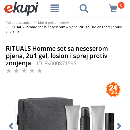
0
Početna stranica
Muški poklon setovi
RITUALS Homme set sa neseserom – pjena, 2u1 gel, losion i sprej protiv
znojenja
RITUALS Homme set sa neseserom –
pjena, 2u1 gel, losion i sprej protiv
znojenja
ID
EK000871595