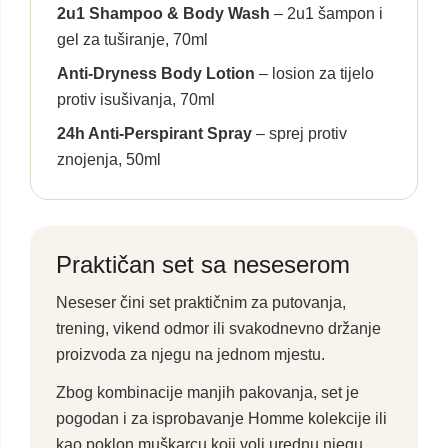
2u1 Shampoo & Body Wash
– 2u1 šampon i
gel za tuširanje, 70ml
Anti-Dryness Body Lotion
– losion za tijelo
protiv isušivanja, 70ml
24h Anti-Perspirant Spray
– sprej protiv
znojenja, 50ml
Praktičan set sa neseserom
Neseser čini set praktičnim za putovanja,
trening, vikend odmor ili svakodnevno držanje
proizvoda za njegu na jednom mjestu.
Zbog kombinacije manjih pakovanja, set je
pogodan i za isprobavanje Homme kolekcije ili
kao poklon muškarcu koji voli urednu njegu.