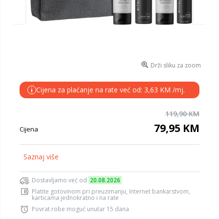
Drži sliku za zoom
Cijena za plaćanje na rate već od: 3,63 KM /mj.
i
119,90 KM
79,95 KM
Cijena
Saznaj više
Dostavljamo već od
20.08.2026
Platite gotovinom pri preuzimanju, Internet bankarstvom,
karticama jednokratno i na rate
Povrat robe moguć unutar 15 dana