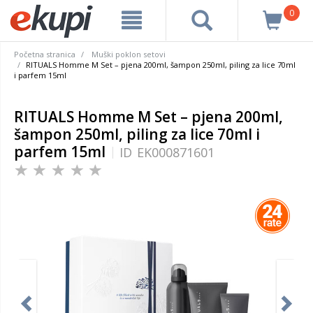
0
Početna stranica
Muški poklon setovi
RITUALS Homme M Set – pjena 200ml, šampon 250ml, piling za lice 70ml
i parfem 15ml
RITUALS Homme M Set – pjena 200ml,
šampon 250ml, piling za lice 70ml i
parfem 15ml
ID
EK000871601