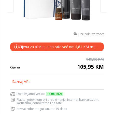
Drži sliku za zoom
Cijena za plaćanje na rate već od: 4,81 KM /mj.
i
149,90 KM
105,95 KM
Cijena
Saznaj više
Dostavljamo već od
18.08.2026
Platite gotovinom pri preuzimanju, Internet bankarstvom,
karticama jednokratno i na rate
Povrat robe moguć unutar 15 dana