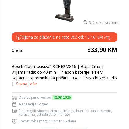
Drži sliku za zoom
Cijena za plaćanje na rate već od: 15,16 KM /mj.
i
333,90 KM
Cijena
Bosch štapni usisivač BCHF2MX16 | Boja: Crna |
Vrijeme rada: do 40 min. | Napon baterije: 14.4 V |
Kapacitet spremnika za prašinu: 0.4 L | Nivo buke: 78 dB
|
Saznaj više
Dostavljamo već od
12.08.2026
Garancija: 2 god
Platite gotovinom pri preuzimanju, Internet bankarstvom,
karticama jednokratno i na rate
Povrat robe moguć unutar 15 dana