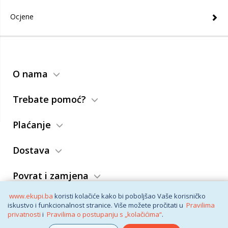
Ocjene
O nama
Trebate pomoć?
Plaćanje
Dostava
Povrat i zamjena
www.ekupi.ba
koristi kolačiće kako bi poboljšao Vaše korisničko
Opći uslovi
iskustvo i funkcionalnost stranice. Više možete pročitati u
Pravilima
privatnosti
i
Pravilima o postupanju s „kolačićima“
.