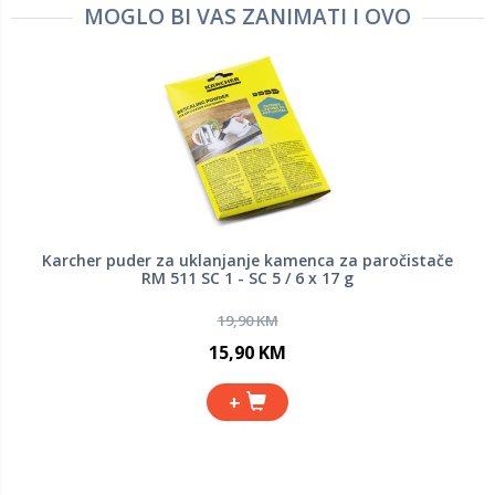
MOGLO BI VAS ZANIMATI I OVO
Karcher puder za uklanjanje kamenca za paročistače
RM 511 SC 1 - SC 5 / 6 x 17 g
19,90 KM
15,90 KM
+