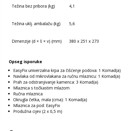
Težina bez pribora (kg)
4,1
Težina uklj. ambalažu (kg)
5,6
Dimenzije (d × š × v) (mm)
380 x 251 x 273
Opseg isporuke
EasyFix univerzalna krpa za čišćenje podova: 1 Komad(a)
Navlaka od mikrovlakana za ručnu mlaznicu: 1 Komad(a)
Prah za odstranjivanje kamenca: 3 Komad(a)
Mlaznica s točkastim mlazom
Ručna mlaznica
Okrugla četka, mala (crna): 1 Komad(a)
Mlaznica za pod: EasyFix
Produžna cijev (2 x 0,5 m)