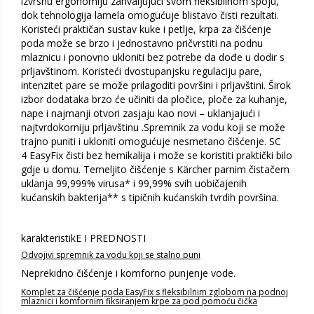
izvrsnu ergonomiju zahvaljujući svom fleksibilnom spoju,
dok tehnologija lamela omogućuje blistavo čisti rezultati.
Koristeći praktičan sustav kuke i petlje, krpa za čišćenje
poda može se brzo i jednostavno pričvrstiti na podnu
mlaznicu i ponovno ukloniti bez potrebe da dođe u dodir s
prljavštinom. Koristeći dvostupanjsku regulaciju pare,
intenzitet pare se može prilagoditi površini i prljavštini. Širok
izbor dodataka brzo će učiniti da pločice, ploče za kuhanje,
nape i najmanji otvori zasjaju kao novi – uklanjajući i
najtvrdokorniju prljavštinu .Spremnik za vodu koji se može
trajno puniti i ukloniti omogućuje nesmetano čišćenje. SC
4 EasyFix čisti bez hemikalija i može se koristiti praktički bilo
gdje u domu. Temeljito čišćenje s Kärcher parnim čistačem
uklanja 99,999% virusa* i 99,99% svih uobičajenih
kućanskih bakterija** s tipičnih kućanskih tvrdih površina.
karakteristikE I PREDNOSTI
Odvojivi spremnik za vodu koji se stalno puni
Neprekidno čišćenje i komforno punjenje vode.
Komplet za čišćenje poda EasyFix s fleksibilnim zglobom na podnoj
mlaznici i komfornim fiksiranjem krpe za pod pomoću čička