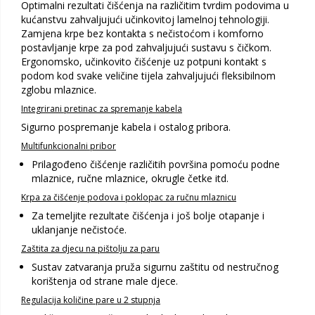
Optimalni rezultati čišćenja na različitim tvrdim podovima u
kućanstvu zahvaljujući učinkovitoj lamelnoj tehnologiji.
Zamjena krpe bez kontakta s nečistoćom i komforno
postavljanje krpe za pod zahvaljujući sustavu s čičkom.
Ergonomsko, učinkovito čišćenje uz potpuni kontakt s
podom kod svake veličine tijela zahvaljujući fleksibilnom
zglobu mlaznice.
Integrirani pretinac za spremanje kabela
Sigurno pospremanje kabela i ostalog pribora.
Multifunkcionalni pribor
Prilagođeno čišćenje različitih površina pomoću podne
mlaznice, ručne mlaznice, okrugle četke itd.
Krpa za čišćenje podova i poklopac za ručnu mlaznicu
Za temeljite rezultate čišćenja i još bolje otapanje i
uklanjanje nečistoće.
Zaštita za djecu na pištolju za paru
Sustav zatvaranja pruža sigurnu zaštitu od nestručnog
korištenja od strane male djece.
Regulacija količine pare u 2 stupnja