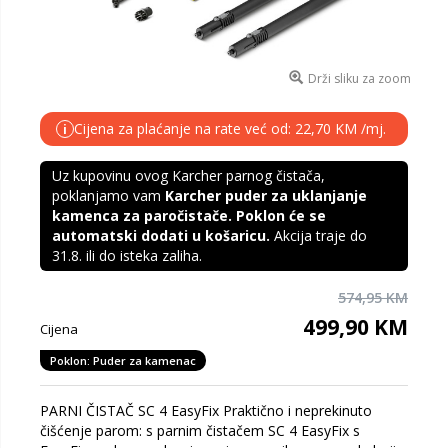
Drži sliku za zoom
Cijena za plaćanje na rate već od: 22,70 KM /mj.
i
Uz kupovinu ovog Karcher parnog čistača,
poklanjamo vam
Karcher puder za uklanjanje
kamenca za paročistače
. Poklon će se
automatski dodati u košaricu.
Akcija traje do
31.8. ili do isteka zaliha.
574,95 KM
499,90 KM
Cijena
Poklon: Puder za kamenac
PARNI ČISTAČ SC 4 EasyFix Praktično i neprekinuto
čišćenje parom: s parnim čistačem SC 4 EasyFix s