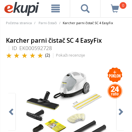
0
Početna stranica
Parni čistači
Karcher parni čistač SC 4 EasyFix
Karcher parni čistač SC 4 EasyFix
ID
EK000592728
(2)
Pokaži recenzije