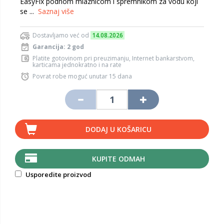
EasyFix podnom mlaznicom i spremnikom za vodu koji
se ...
Saznaj više
Dostavljamo već od
14.08.2026
Garancija: 2 god
Platite gotovinom pri preuzimanju, Internet bankarstvom,
karticama jednokratno i na rate
Povrat robe moguć unutar 15 dana
DODAJ U KOŠARICU
KUPITE ODMAH
Usporedite proizvod