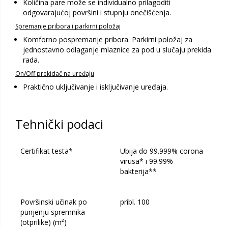
Količina pare može se individualno prilagoditi
odgovarajućoj površini i stupnju onečišćenja.
Spremanje pribora i parkirni položaj
Komforno pospremanje pribora. Parkirni položaj za
jednostavno odlaganje mlaznice za pod u slučaju prekida
rada.
On/Off prekidač na uređaju
Praktično uključivanje i isključivanje uređaja.
Tehnički podaci
Certifikat testa*
Ubija do 99.999% corona
virusa* i 99.99%
bakterija**
Površinski učinak po
pribl. 100
punjenju spremnika
(otprilike) (m²)