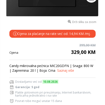
Drži sliku za zoom
Cijena za plaćanje na rate već od: 14,94 KM /mj.
i
399,00 KM
329,00 KM
Cijena
Candy mikrovalna pećnica MIC20GDFN | Snaga: 800 W
| Zapremina: 20 l | Boja: Crna
Saznaj više
Dostavljamo već od
10.08.2026
Garancija: 5 god
Platite gotovinom pri preuzimanju, Internet bankarstvom,
karticama jednokratno i na rate
Povrat robe moguć unutar 15 dana