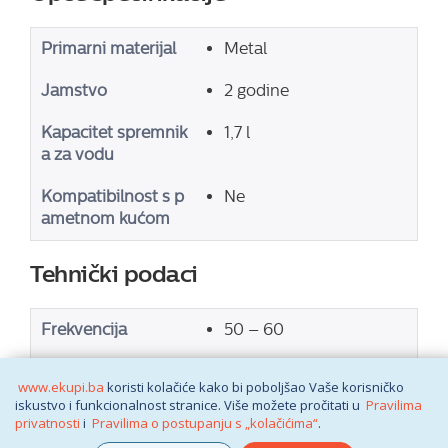
Primarni materijal
Metal
Jamstvo
2 godine
Kapacitet spremnik
1,7 l
a za vodu
Kompatibilnost s p
Ne
ametnom kućom
Tehnički podaci
Frekvencija
50 – 60
Napon
230
www.ekupi.ba
koristi kolačiće kako bi poboljšao Vaše korisničko
iskustvo i funkcionalnost stranice. Više možete pročitati u
Pravilima
Snaga
2020
privatnosti
i
Pravilima o postupanju s „kolačićima“
.