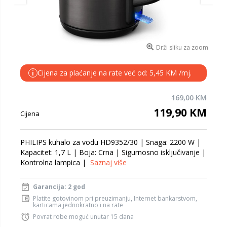
Drži sliku za zoom
Cijena za plaćanje na rate već od: 5,45 KM /mj.
i
169,00 KM
119,90 KM
Cijena
PHILIPS kuhalo za vodu HD9352/30 | Snaga: 2200 W |
Kapacitet: 1,7 L | Boja: Crna | Sigurnosno isključivanje |
Kontrolna lampica |
Saznaj više
Garancija: 2 god
Platite gotovinom pri preuzimanju, Internet bankarstvom,
karticama jednokratno i na rate
Povrat robe moguć unutar 15 dana