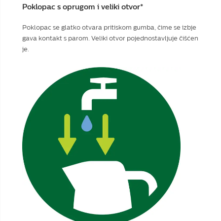
Poklopac s oprugom i veliki otvor*
Poklopac se glatko otvara pritiskom gumba, čime se izbje
gava kontakt s parom. Veliki otvor pojednostavljuje čišćen
je.