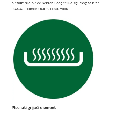
Metalni dijelovi od nehrđajućeg čelika sigurnog za hranu
(SUS304) jamče sigurnu i čistu vodu.
Plosnati grijaći element