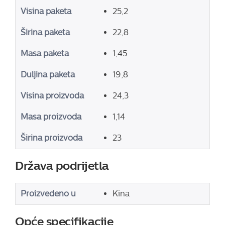
Visina paketa
25,2
Širina paketa
22,8
Masa paketa
1,45
Duljina paketa
19,8
Visina proizvoda
24,3
Masa proizvoda
1,14
Širina proizvoda
23
Država podrijetla
Proizvedeno u
Kina
Opće specifikacije