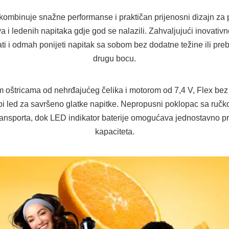
 kombinuje snažne performanse i praktičan prijenosni dizajn za 
 i ledenih napitaka gdje god se nalazili. Zahvaljujući inovativn
ti i odmah ponijeti napitak sa sobom bez dodatne težine ili pre
drugu bocu.
 oštricama od nehrđajućeg čelika i motorom od 7,4 V, Flex bez
bi led za savršeno glatke napitke. Nepropusni poklopac sa ruč
ransporta, dok LED indikator baterije omogućava jednostavno p
kapaciteta.