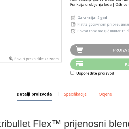
Funkcija drobljenja leda | Oštric
Garancija: 2 god
Platite gotovinom pri preuziman
Povrat robe moguć unutar 15 
PROIZV
Povuci preko slike za zoom
K
Usporedite proizvod
Detalji proizvoda
Specifikacije
Ocjene
tribullet Flex™ prijenosni blen