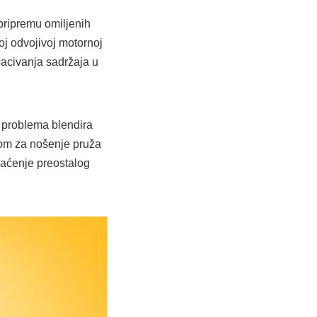
pripremu omiljenih
oj odvojivoj motornoj
bacivanja sadržaja u
 problema blendira
kom za nošenje pruža
raćenje preostalog