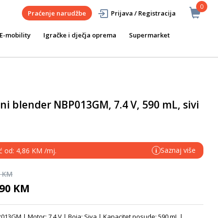
0
Praćenje narudžbe
Prijava / Registracija
E-mobility
Igračke i dječja oprema
Supermarket
sni blender NBP013GM, 7.4 V, 590 mL, sivi
Saznaj više
ć od: 4,86 KM /mj.
i
0 KM
,90 KM
P013GM | Motor: 7,4 V | Boja: Siva | Kapacitet posude: 590 mL |