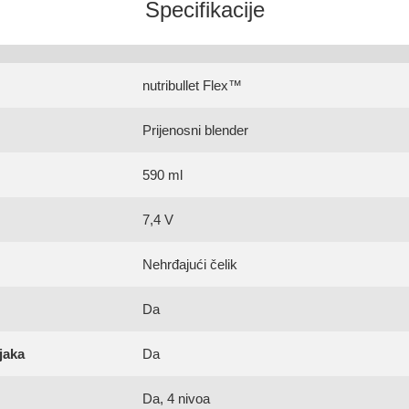
Specifikacije
nutribullet Flex™
Prijenosni blender
590 ml
7,4 V
Nehrđajući čelik
Da
jaka
Da
Da, 4 nivoa