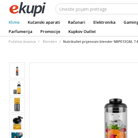
Klime
Kućanski aparati
Računari
Elektronika
Gamin
Parfumerija
Promocije
Kupkov Outlet
Početna stranica
Blenderi
Nutribullet prijenosni blender NBP013GM, 7.4 