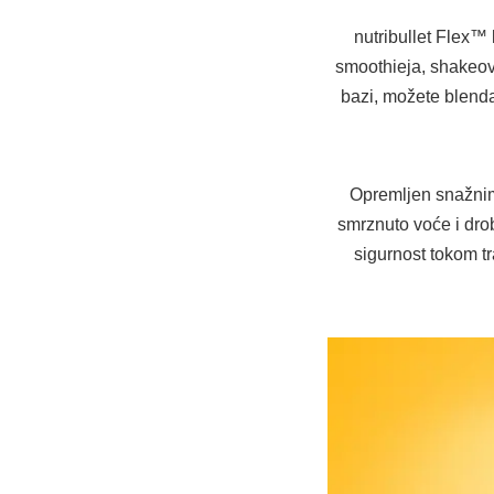
nutribullet Flex™
smoothieja, shakeova
bazi, možete blenda
Opremljen snažnim
smrznuto voće i dro
sigurnost tokom t