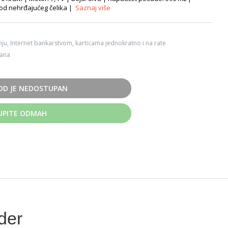
e od nehrđajućeg čelika |
Saznaj više
ju, Internet bankarstvom, karticama jednokratno i na rate
dana
OD JE NEDOSTUPAN
UPITE ODMAH
der