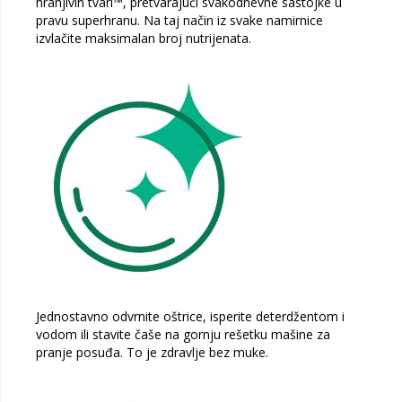
hranjivih tvari™, pretvarajući svakodnevne sastojke u
pravu superhranu. Na taj način iz svake namirnice
izvlačite maksimalan broj nutrijenata.
Jednostavno odvrnite oštrice, isperite deterdžentom i
vodom ili stavite čaše na gornju rešetku mašine za
pranje posuđa. To je zdravlje bez muke.