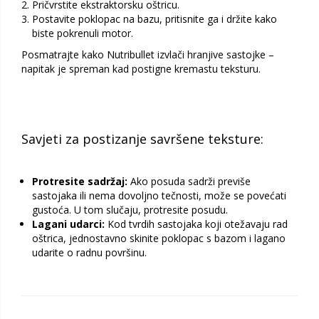
Pričvrstite ekstraktorsku oštricu.
Postavite poklopac na bazu, pritisnite ga i držite kako
biste pokrenuli motor.
Posmatrajte kako Nutribullet izvlači hranjive sastojke –
napitak je spreman kad postigne kremastu teksturu.
Savjeti za postizanje savršene teksture:
Protresite sadržaj:
Ako posuda sadrži previše
sastojaka ili nema dovoljno tečnosti, može se povećati
gustoća. U tom slučaju, protresite posudu.
Lagani udarci:
Kod tvrdih sastojaka koji otežavaju rad
oštrica, jednostavno skinite poklopac s bazom i lagano
udarite o radnu površinu.