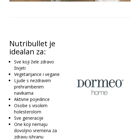
Nutribullet je
idealan za:
Sve koji žele zdravo
živjeti
Vegetarijance i vegane
Ljude s nezdravim
prehrambenim
navikama
Aktivne pojedince
Osobe s visokim
holesterolom
Sve generacije
One koji nemaju
dovoljno vremena za
zdravu ishranu