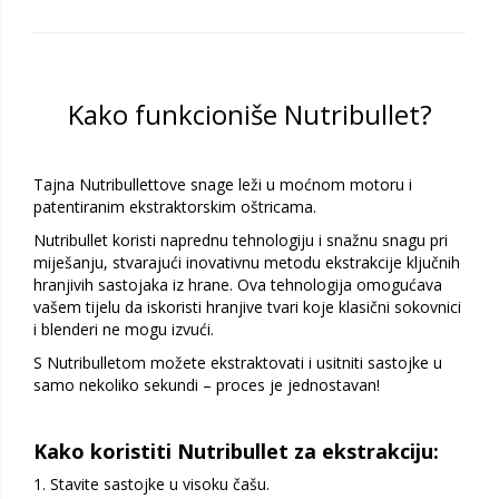
Kako funkcioniše Nutribullet?
Tajna Nutribullettove snage leži u moćnom motoru i
patentiranim ekstraktorskim oštricama.
Nutribullet koristi naprednu tehnologiju i snažnu snagu pri
miješanju, stvarajući inovativnu metodu ekstrakcije ključnih
hranjivih sastojaka iz hrane. Ova tehnologija omogućava
vašem tijelu da iskoristi hranjive tvari koje klasični sokovnici
i blenderi ne mogu izvući.
S Nutribulletom možete ekstraktovati i usitniti sastojke u
samo nekoliko sekundi – proces je jednostavan!
Kako koristiti Nutribullet za ekstrakciju:
Stavite sastojke u visoku čašu.