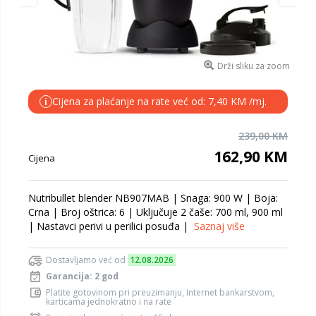
Drži sliku za zoom
Cijena za plaćanje na rate već od: 7,40 KM /mj.
i
239,00 KM
162,90 KM
Cijena
Nutribullet blender NB907MAB | Snaga: 900 W | Boja:
Crna | Broj oštrica: 6 | Uključuje 2 čaše: 700 ml, 900 ml
| Nastavci perivi u perilici posuđa |
Saznaj više
Dostavljamo već od
12.08.2026
Garancija: 2 god
Platite gotovinom pri preuzimanju, Internet bankarstvom,
karticama jednokratno i na rate