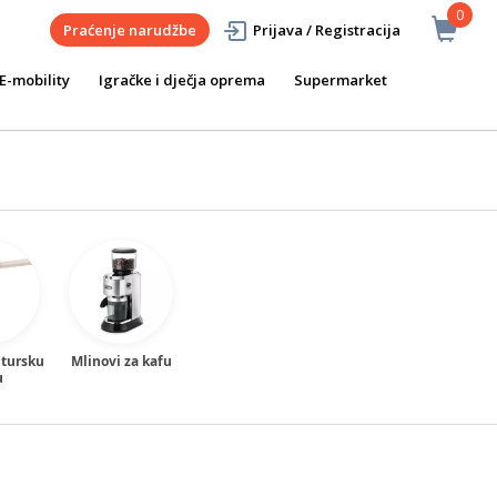
0
Praćenje narudžbe
Prijava / Registracija
E-mobility
Igračke i dječja oprema
Supermarket
 tursku
Mlinovi za kafu
u