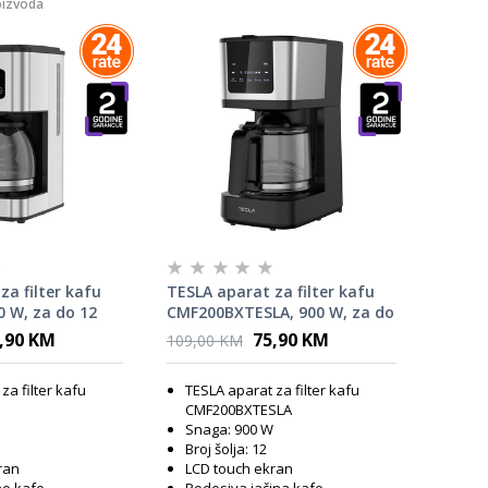
oizvoda
za filter kafu
TESLA aparat za filter kafu
 W, za do 12
CMF200BXTESLA, 900 W, za do
12 šolja kafe
,90 KM
75,90 KM
109,00 KM
za filter kafu
TESLA aparat za filter kafu
CMF200BXTESLA
Snaga: 900 W
Broj šolja: 12
ran
LCD touch ekran