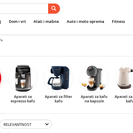
g
Dom i vrt
Alati i mašine
Auto i moto oprema
Fitness
fu
Aparati za
Aparati za filter
Aparati za kafu
Aparati za
espresso kafu
kafu
na kapsule
kaf