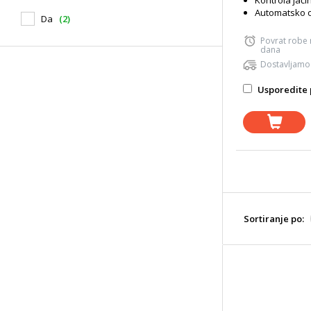
Kontrola jači
Automatsko o
Da
(2)
Povrat robe
dana
Dostavljamo
Usporedite 
Sortiranje po: