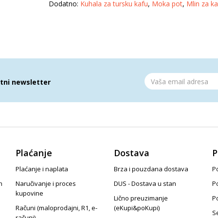
Dodatno:
Kuhala za tursku kafu
,
Moka pot
,
Mlin za ka
atni newsletter
Plaćanje
Dostava
P
Plaćanje i naplata
Brza i pouzdana dostava
Po
n
Naručivanje i proces
DUS - Dostava u stan
P
kupovine
Lično preuzimanje
P
Računi (maloprodajni, R1, e-
(eKupi&poKupi)
S
računi)