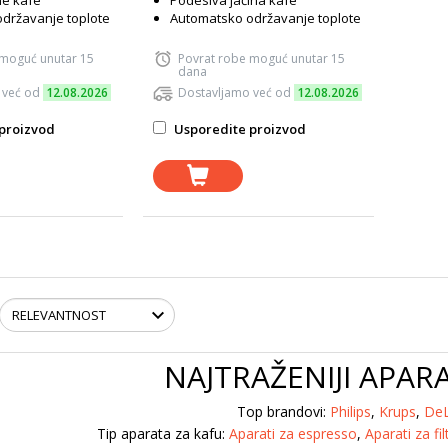
ne kafe
Podesiva jačina kafe
državanje toplote
Automatsko održavanje toplote
 moguć unutar 15
Povrat robe moguć unutar 15
dana
 već od
12.08.2026
Dostavljamo već od
12.08.2026
proizvod
Usporedite proizvod
NAJTRAŽENIJI APARA
Top brandovi:
Philips
,
Krups
,
DeL
Tip aparata za kafu:
Aparati za espresso
,
Aparati za fil