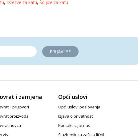
fu
,
Džezve za kafu
,
Šoljice za kafu
PRIJAVI SE
ovrat i zamjena
Opći uslovi
vrati i prigovori
Opći uslovi poslovanja
ovrat proizvoda
Izjava o privatnosti
ovrat novca
Kontaktirajte nas
ervis
Službenik za zaštitu ličnih