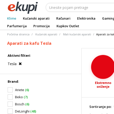
Klime
Kućanski aparati
Računari
Elektronika
Gamin
Parfumerija
Promocije
Kupkov Outlet
Početna stranica
Kućanski aparati
Mali kućanski aparati
Aparati za ka
Aparati za kafu Tesla
Aktivni filteri
Tesla
Brand:
Ekstremno
sniženje
Ariete
(6)
Beko
(7)
Bosch
(6)
Sortiranje po:
DeLonghi
(48)