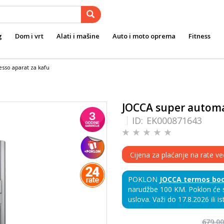
g
Dom i vrt
Alati i mašine
Auto i moto oprema
Fitness
sso aparat za kafu
JOCCA super automa
ID:
EK000871643
Cijena za plaćanje na rate v
POKLON
JOCCA termos bo
narudžbe 100 KM. Poklon će s
uslova. Važi do 17.8.2026 ili is
679,0