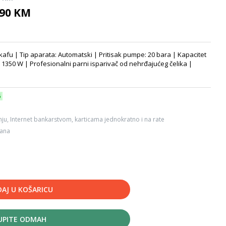
,90 KM
afu | Tip aparata: Automatski | Pritisak pumpe: 20 bara | Kapacitet
 1350 W | Profesionalni parni isparivač od nehrđajućeg čelika |
6
ju, Internet bankarstvom, karticama jednokratno i na rate
dana
AJ U KOŠARICU
UPITE ODMAH