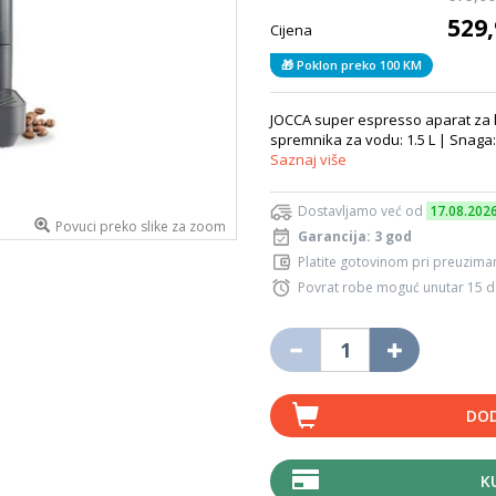
529
Cijena
🎁 Poklon preko 100 KM
JOCCA super espresso aparat za k
spremnika za vodu: 1.5 L | Snaga:
Saznaj više
Dostavljamo već od
17.08.202
Povuci preko slike za zoom
Garancija: 3 god
Platite gotovinom pri preuziman
Povrat robe moguć unutar 15 
DOD
K