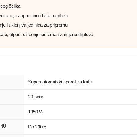
ućeg čelika
icano, cappuccino i latte napitaka
e i uklonjiva jedinica za pripremu
kafe, otpad, čišćenje sistema i zamjenu dijelova
Superautomatski aparat za kafu
20 bara
1350 W
RNU
Do 200 g