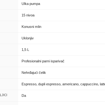
Ulka pumpa
15 nivoa
Konusni mlin
Uklonjiv
1,5 L
Profesionalni parni isparivač
Nehrđajući čelik
Espresso, dupli espresso, americano, cappuccino, latt
LJICI
Da