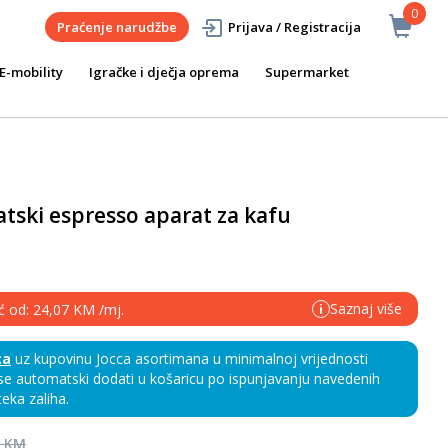
0
Praćenje narudžbe
Prijava / Registracija
E-mobility
Igračke i dječja oprema
Supermarket
tski espresso aparat za kafu
Saznaj više
eć od: 24,07 KM /mj.
i
ca
uz kupovinu Jocca asortimana u minimalnoj vrijednosti
e automatski dodati u košaricu po ispunjavanju navedenih
teka zaliha.
0 KM