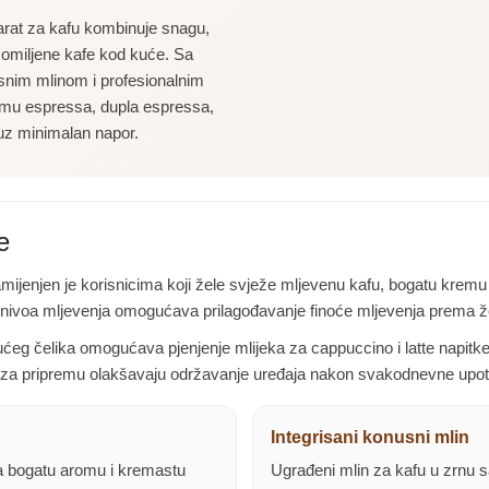
at za kafu kombinuje snagu,
u omiljene kafe kod kuće. Sa
nim mlinom i profesionalnim
mu espressa, dupla espressa,
 uz minimalan napor.
e
ijenjen je korisnicima koji žele svježe mljevenu kafu, bogatu kremu i
5 nivoa mljevenja omogućava prilagođavanje finoće mljevenja prema že
jućeg čelika omogućava pjenjenje mlijeka za cappuccino i latte napitk
ca za pripremu olakšavaju održavanje uređaja nakon svakodnevne upot
Integrisani konusni mlin
a bogatu aromu i kremastu
Ugrađeni mlin za kafu u zrnu s