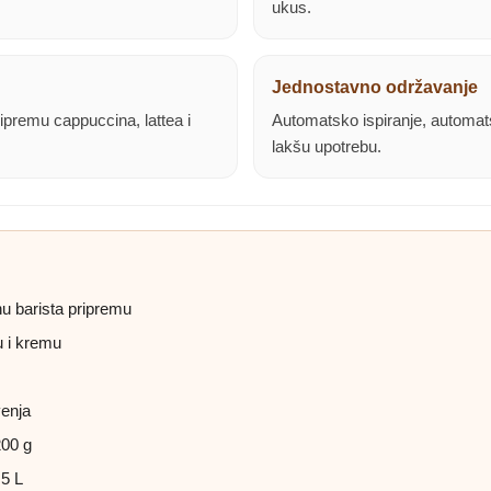
ukus.
Jednostavno održavanje
ipremu cappuccina, lattea i
Automatsko ispiranje, automatsk
lakšu upotrebu.
u barista pripremu
u i kremu
venja
200 g
,5 L