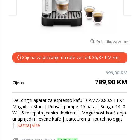
Drži sliku za zoom
Cijena za plaćanje na rate već od: 35,87 KM /mj.
i
999,00 KM
789,90 KM
Cijena
DeLonghi aparat za espresso kafu ECAM220.80.SB EX:1
Magnifica Start | Pritisak pumpe: 15 bara | Snaga: 1450
W | 5 recepata jednim dodirom | Mogućnost korištenja
unaprijed mljevene kafe | LatteCrema Hot tehnologija
|
Saznaj više