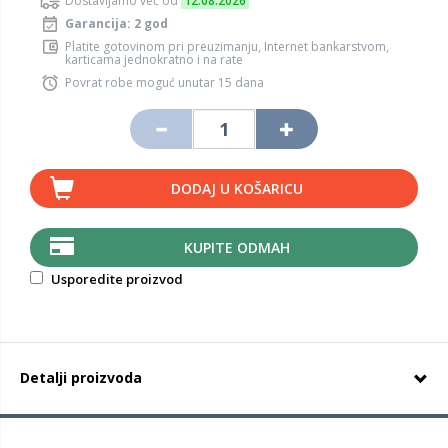
Dostavljamo već od
12.08.2026
Garancija: 2 god
Platite gotovinom pri preuzimanju, Internet bankarstvom,
karticama jednokratno i na rate
Povrat robe moguć unutar 15 dana
DODAJ U KOŠARICU
KUPITE ODMAH
Usporedite proizvod
Detalji proizvoda