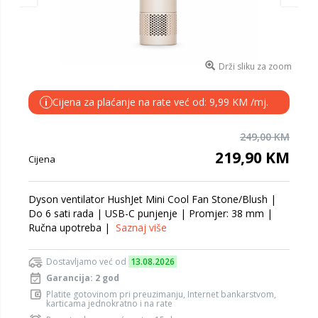
Drži sliku za zoom
Cijena za plaćanje na rate već od: 9,99 KM /mj.
i
249,00 KM
219,90 KM
Cijena
Dyson ventilator HushJet Mini Cool Fan Stone/Blush |
Do 6 sati rada | USB-C punjenje | Promjer: 38 mm |
Ručna upotreba |
Saznaj više
Dostavljamo već od
13.08.2026
Garancija: 2 god
Platite gotovinom pri preuzimanju, Internet bankarstvom,
karticama jednokratno i na rate