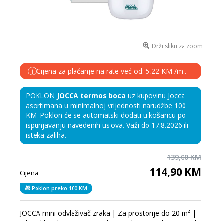
Drži sliku za zoom
Cijena za plaćanje na rate već od: 5,22 KM /mj.
i
POKLON
JOCCA termos boca
uz kupovinu Jocca
asortimana u minimalnoj vrijednosti narudžbe 100
KM. Poklon će se automatski dodati u košaricu po
ispunjavanju navedenih uslova. Važi do 17.8.2026 ili
isteka zaliha.
139,00 KM
114,90 KM
Cijena
🎁 Poklon preko 100 KM
JOCCA mini odvlaživač zraka | Za prostorije do 20 m² |