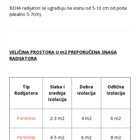
BEHA radijatori se ugrađuju na visinu od 5-10 cm od poda
(idealno 5-7cm).
VELIČINA PROSTORA U m2 PREPORUČENA SNAGA
RADIJATORA
Tip
Slaba i
Dobra
Odlična
Radijatora
srednja
izolacija
izolacija
izolacija
P4/400W
2-3 m2
4 m2
6 m2
P6/600W
4-5 m2
6 m2
8 m2