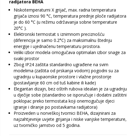
radijatora BEHA
Niskotemperaturni X grijač, max. radna temperatura
grijača iznosi 90 °C, temperatura prednje ploče radijatora
je do 60 °C (u režimu održavanja sobne temperature
20°C ).
Elektronski termostat s iznimnom preciznošću
(diferencija je samo 0.2°C) za maksimalnu štednju
energije i ujednačenu temperaturu prostora.
Veliki izbor modela omogučava optimalan izbor snage za
svaki prostor
Zbog IP24 zaštita standardno ugrađene na svim
modelima (zaštita od prskanja vodom) pogodni su za
ugradnju u kupaonske prostore i vlažne prostorije
(postavljanje 60 cm od tuš kabine ili kade)
Elegantan dizajn, bez oštrih rubova idealan je za ugradnju
u dječije sobe (standardno se isporučuje i dodatni zaštitni
poklopac preko termostata koji onemogučuje djeci
igranje i diranje po postavkama radijatora)
Proizveden u norveškoj tvornici BEHA, dizajnirani za
najzahtjevnije uvjete grijanja i niske vanjske temperature,
uz tvorničko jamstvo od 5 godina.