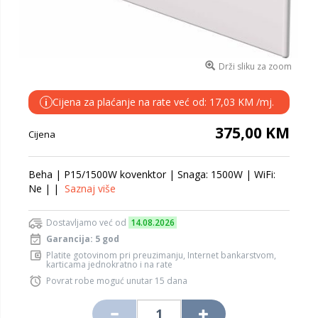
Drži sliku za zoom
Cijena za plaćanje na rate već od: 17,03 KM /mj.
i
375,00 KM
Cijena
Beha | P15/1500W kovenktor | Snaga: 1500W | WiFi:
Ne | |
Saznaj više
Dostavljamo već od
14.08.2026
Garancija: 5 god
Platite gotovinom pri preuzimanju, Internet bankarstvom,
karticama jednokratno i na rate
Povrat robe moguć unutar 15 dana