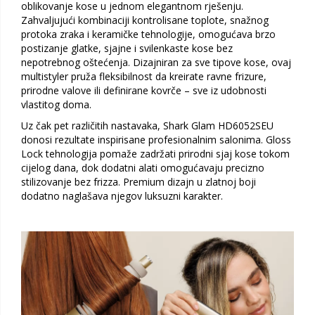
oblikovanje kose u jednom elegantnom rješenju.
Zahvaljujući kombinaciji kontrolisane toplote, snažnog
protoka zraka i keramičke tehnologije, omogućava brzo
postizanje glatke, sjajne i svilenkaste kose bez
nepotrebnog oštećenja. Dizajniran za sve tipove kose, ovaj
multistyler pruža fleksibilnost da kreirate ravne frizure,
prirodne valove ili definirane kovrče – sve iz udobnosti
vlastitog doma.
Uz čak pet različitih nastavaka, Shark Glam HD6052SEU
donosi rezultate inspirisane profesionalnim salonima. Gloss
Lock tehnologija pomaže zadržati prirodni sjaj kose tokom
cijelog dana, dok dodatni alati omogućavaju precizno
stilizovanje bez frizza. Premium dizajn u zlatnoj boji
dodatno naglašava njegov luksuzni karakter.