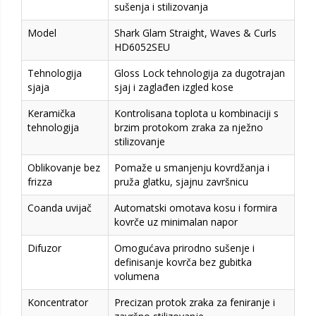
sušenja i stilizovanja
Model
Shark Glam Straight, Waves & Curls
HD6052SEU
Tehnologija
Gloss Lock tehnologija za dugotrajan
sjaja
sjaj i zaglađen izgled kose
Keramička
Kontrolisana toplota u kombinaciji s
tehnologija
brzim protokom zraka za nježno
stilizovanje
Oblikovanje bez
Pomaže u smanjenju kovrdžanja i
frizza
pruža glatku, sjajnu završnicu
Coanda uvijač
Automatski omotava kosu i formira
kovrče uz minimalan napor
Difuzor
Omogućava prirodno sušenje i
definisanje kovrča bez gubitka
volumena
Koncentrator
Precizan protok zraka za feniranje i