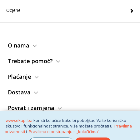
Ocjene
O nama
Trebate pomoć?
Plaćanje
Dostava
Povrat i zamjena
www.ekupi.ba
koristi kolačiće kako bi poboljšao Vaše korisničko
Opći uslovi
iskustvo i funkcionalnost stranice. Više možete pročitati u
Pravilima
privatnosti
i
Pravilima o postupanju s „kolačićima“
.