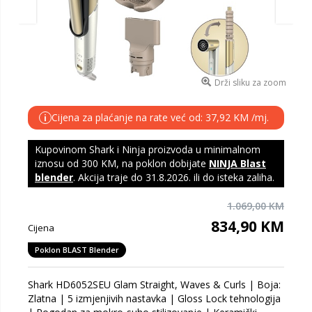
Drži sliku za zoom
Cijena za plaćanje na rate već od: 37,92 KM /mj.
i
Kupovinom Shark i Ninja proizvoda u minimalnom
iznosu od 300 KM, na poklon dobijate
NINJA Blast
blender
. Akcija traje do 31.8.2026. ili do isteka zaliha.
1.069,00 KM
834,90 KM
Cijena
Poklon BLAST Blender
Shark HD6052SEU Glam Straight, Waves & Curls | Boja:
Zlatna | 5 izmjenjivih nastavka | Gloss Lock tehnologija