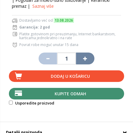
| Pogodan za mokro-suho stilizovanje | Keramički
premaz |
Saznaj više
Dostavljamo već od
13.08.2026
Garancija: 2 god
Platite gotovinom pri preuzimanju, Internet bankarstvom,
karticama jednokratno i na rate
Povrat robe moguć unutar 15 dana
DODAJ U KOŠARICU
KUPITE ODMAH
Usporedite proizvod
Detalji proizvoda