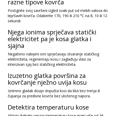
razne tipove kovrča
Postignite svoj savršeni izgled svaki put od mekih valova do
lepršavih kovrča. Odaberite 170, 190 ili 210 °C na 8, 10 ili 12
sekundi.
Njega ionima sprječava statički
elektricitet pa je kosa glatka i
sjajna
Negativno nabijeni ioni sprječavaju stvaranje statičkog
elektriciteta, regeneriraju kosu i zaglađuju vlasi za
intenzivan sjaj bez statičkog elektriciteta.
Izuzetno glatka površina za
kovrčanje nježno uvija kosu
Iznimno gladak dizajn dopušta kosi da klizi bez trenja ili
čupanja za predivne kovrče bez uloženog napora.
Detektira temperaturu kose
Aktivni digitalni senzor temperaturu kose mjeri više od 36