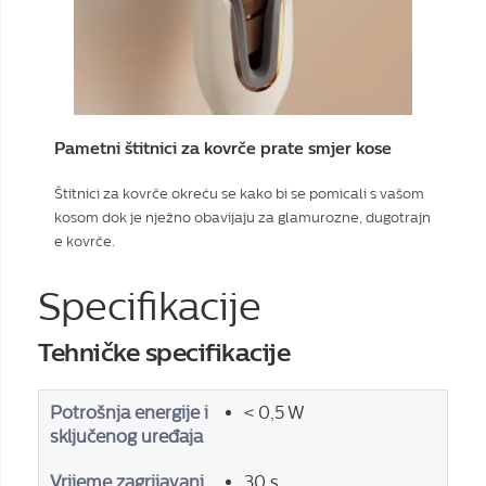
Pametni štitnici za kovrče prate smjer kose
Štitnici za kovrče okreću se kako bi se pomicali s vašom
kosom dok je nježno obavijaju za glamurozne, dugotrajn
e kovrče.
Specifikacije
Tehničke specifikacije
Potrošnja energije i
< 0,5 W
sključenog uređaja
Vrijeme zagrijavanj
30 s