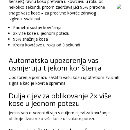
SenseIQ ravnu kosu pretvara u kovrčavu u roku od
nekoliko sekundi, pritom zadržavajući 95% prirodne
snage vaše kose – za predivne kovrče zdravog
izgleda, svaki put.
Pametni sustav kovrčanja
2x više kose u jednom potezu
95% snažnija kosa
Kreira kovrčave u roku od 8 sekundi
Automatska upozorenja vas
usmjeruju tijekom korištenja
Upozorenja pomažu zaštititi vašu kosu upotrebom zvučnih
signala kad je kovrča spremna.
Dulja cijev za oblikovanje 2x više
kose u jednom potezu
Jedinstven otvoreni dizajn s duljom cijevi za kovrčanje
oblikuje dvostruko više kose u svakom potezu.