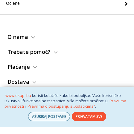
Ocjene
O nama
Trebate pomoć?
Plaćanje
Dostava
www.ekupi.ba
koristi kolačiće kako bi poboljšao Vaše korisničko
Povrat i zamjena
iskustvo i funkcionalnost stranice. Više možete pročitati u
Pravilima
privatnosti
i
Pravilima o postupanju s „kolačićima“
.
Opći uslovi
AŽURIRAJ POSTAVKE
PRIHVATAM SVE
© eKupi
2026. Vaša internet trgovina