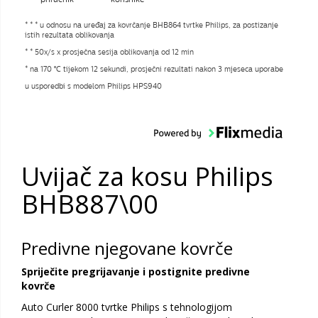
* * * u odnosu na uređaj za kovrčanje BHB864 tvrtke Philips, za postizanje
istih rezultata oblikovanja
* * 50x/s x prosječna sesija oblikovanja od 12 min
* na 170 °C tijekom 12 sekundi, prosječni rezultati nakon 3 mjeseca uporabe
u usporedbi s modelom Philips HPS940
Uvijač za kosu Philips
BHB887\00
Predivne njegovane kovrče
Spriječite pregrijavanje i postignite predivne
kovrče
Auto Curler 8000 tvrtke Philips s tehnologijom