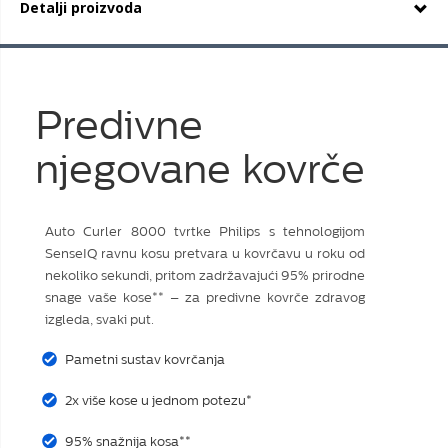
Detalji proizvoda
Predivne
njegovane kovrče
Auto Curler 8000 tvrtke Philips s tehnologijom
SenseIQ ravnu kosu pretvara u kovrčavu u roku od
nekoliko sekundi, pritom zadržavajući 95% prirodne
snage vaše kose** – za predivne kovrče zdravog
izgleda, svaki put.
Pametni sustav kovrčanja
2x više kose u jednom potezu*
95% snažnija kosa**