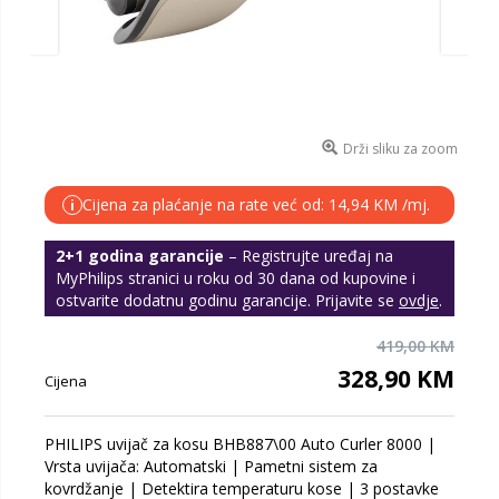
Drži sliku za zoom
Cijena za plaćanje na rate već od: 14,94 KM /mj.
i
2+1 godina garancije
– Registrujte uređaj na
MyPhilips stranici u roku od 30 dana od kupovine i
ostvarite dodatnu godinu garancije. Prijavite se
ovdje
.
419,00 KM
328,90 KM
Cijena
PHILIPS uvijač za kosu BHB887\00 Auto Curler 8000 |
Vrsta uvijača: Automatski | Pametni sistem za
kovrdžanje | Detektira temperaturu kose | 3 postavke