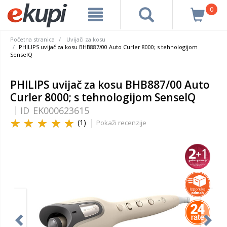
0
Početna stranica
Uvijači za kosu
PHILIPS uvijač za kosu BHB887/00 Auto Curler 8000; s tehnologijom
SenseIQ
PHILIPS uvijač za kosu BHB887/00 Auto
Curler 8000; s tehnologijom SenseIQ
ID
EK000623615
(1)
Pokaži recenzije