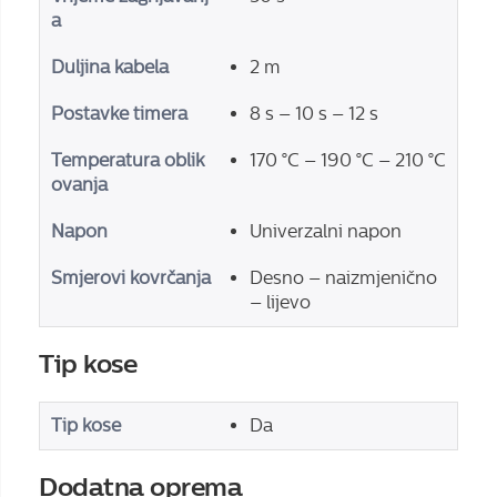
a
Duljina kabela
2 m
Postavke timera
8 s – 10 s – 12 s
Temperatura oblik
170 °C – 190 °C – 210 °C
ovanja
Napon
Univerzalni napon
Smjerovi kovrčanja
Desno – naizmjenično
– lijevo
Tip kose
Tip kose
Da
Dodatna oprema