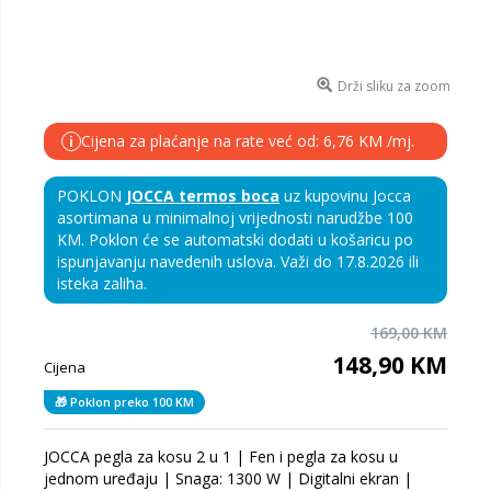
Drži sliku za zoom
Cijena za plaćanje na rate već od: 6,76 KM /mj.
i
POKLON
JOCCA termos boca
uz kupovinu Jocca
asortimana u minimalnoj vrijednosti narudžbe 100
KM. Poklon će se automatski dodati u košaricu po
ispunjavanju navedenih uslova. Važi do 17.8.2026 ili
isteka zaliha.
169,00 KM
148,90 KM
Cijena
🎁 Poklon preko 100 KM
JOCCA pegla za kosu 2 u 1 | Fen i pegla za kosu u
jednom uređaju | Snaga: 1300 W | Digitalni ekran |