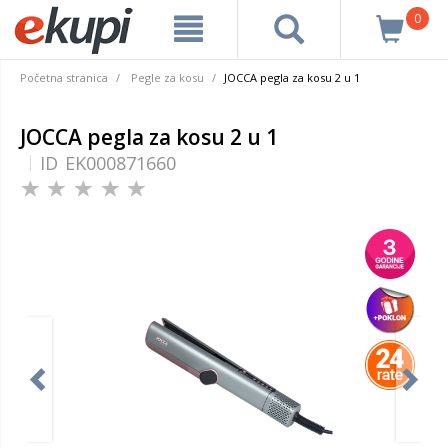
0
Početna stranica
Pegle za kosu
JOCCA pegla za kosu 2 u 1
JOCCA pegla za kosu 2 u 1
ID
EK000871660