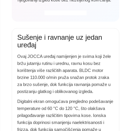
Sušenje i ravnanje uz jedan
uređaj
Ovaj JOCCA uređaj namijenjen je svima koji žele
bržu jutarnju rutinu i urednu, ravnu kosu bez
korištenja više različitih aparata. BLDC motor
brzine 110.000 o/min pruža snažan protok zraka
za brzo sušenje, dok funkcija ravnanja pomaže u
postizanju glatkog i oblikovanog izgleda.
Digitalni ekran omogućava pregledno podešavanje
temperature od 60 °C do 120 °C, što olakšava
prilagođavanje različitim tipovima kose. Ionska
funkcija doprinosi smanjenju naelektrisanosti i
frizza, dok funkcija samočišćenja pomaže u