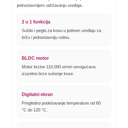
jednostavnijem održavanju uređaja.
2 u 1 funkcija
Sušilo i pegla za kosu u jednom uređaju za
bržu i jednostavniju rutinu.
BLDC motor
Motor brzine 110.000 o/min omogućava
izuzetno brzo sušenje kose.
Digitalni ekran
Pregledno podešavanje temperature od 60
°C do 120 °C.