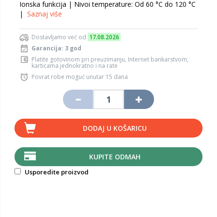
Ionska funkcija | Nivoi temperature: Od 60 °C do 120 °C
|
Saznaj više
Dostavljamo već od
17.08.2026
Garancija: 3 god
Platite gotovinom pri preuzimanju, Internet bankarstvom,
karticama jednokratno i na rate
Povrat robe moguć unutar 15 dana
DODAJ U KOŠARICU
KUPITE ODMAH
Usporedite proizvod