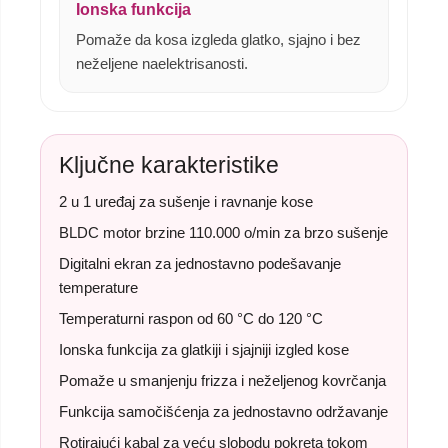
Ionska funkcija
Pomaže da kosa izgleda glatko, sjajno i bez
neželjene naelektrisanosti.
Ključne karakteristike
2 u 1 uređaj za sušenje i ravnanje kose
BLDC motor brzine 110.000 o/min za brzo sušenje
Digitalni ekran za jednostavno podešavanje
temperature
Temperaturni raspon od 60 °C do 120 °C
Ionska funkcija za glatkiji i sjajniji izgled kose
Pomaže u smanjenju frizza i neželjenog kovrčanja
Funkcija samočišćenja za jednostavno održavanje
Rotirajući kabal za veću slobodu pokreta tokom