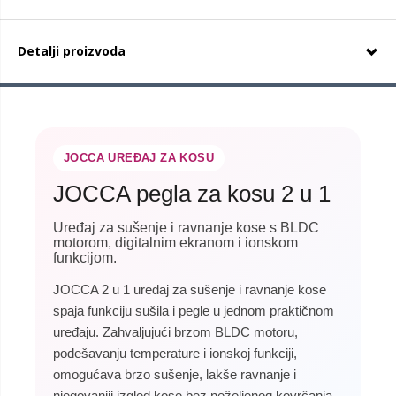
Detalji proizvoda
JOCCA UREĐAJ ZA KOSU
JOCCA pegla za kosu 2 u 1
Uređaj za sušenje i ravnanje kose s BLDC
motorom, digitalnim ekranom i ionskom
funkcijom.
JOCCA 2 u 1 uređaj za sušenje i ravnanje kose
spaja funkciju sušila i pegle u jednom praktičnom
uređaju. Zahvaljujući brzom BLDC motoru,
podešavanju temperature i ionskoj funkciji,
omogućava brzo sušenje, lakše ravnanje i
njegovaniji izgled kose bez neželjenog kovrčanja.