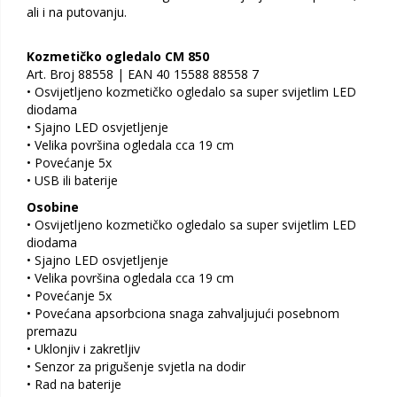
ali i na putovanju.
Kozmetičko ogledalo CM 850
Art. Broj 88558 | EAN 40 15588 88558 7
• Osvijetljeno kozmetičko ogledalo sa super svijetlim LED
diodama
• Sjajno LED osvjetljenje
• Velika površina ogledala cca 19 cm
• Povećanje 5x
• USB ili baterije
Osobine
• Osvijetljeno kozmetičko ogledalo sa super svijetlim LED
diodama
• Sjajno LED osvjetljenje
• Velika površina ogledala cca 19 cm
• Povećanje 5x
• Povećana apsorbciona snaga zahvaljujući posebnom
premazu
• Uklonjiv i zakretljiv
• Senzor za prigušenje svjetla na dodir
• Rad na baterije