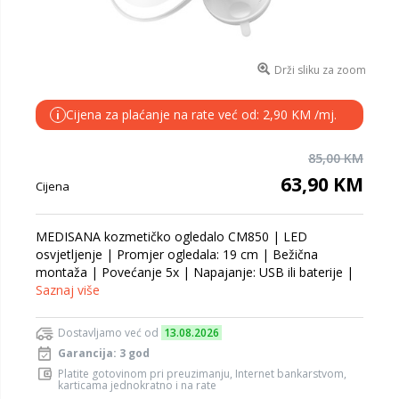
Drži sliku za zoom
Cijena za plaćanje na rate već od: 2,90 KM /mj.
i
85,00 KM
63,90 KM
Cijena
MEDISANA kozmetičko ogledalo CM850 | LED
osvjetljenje | Promjer ogledala: 19 cm | Bežična
montaža | Povećanje 5x | Napajanje: USB ili baterije |
Saznaj više
Dostavljamo već od
13.08.2026
Garancija: 3 god
Platite gotovinom pri preuzimanju, Internet bankarstvom,
karticama jednokratno i na rate