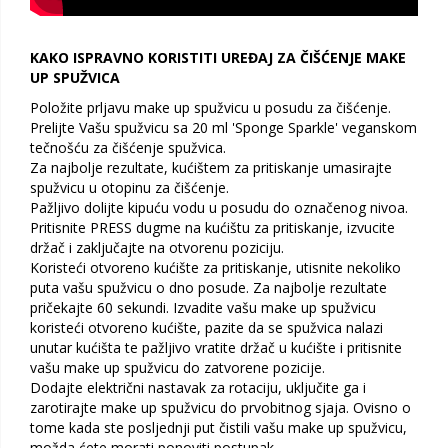
KAKO ISPRAVNO KORISTITI UREĐAJ ZA ČIŠĆENJE MAKE
UP SPUŽVICA
Položite prljavu make up spužvicu u posudu za čišćenje.
Prelijte Vašu spužvicu sa 20 ml 'Sponge Sparkle' veganskom
tečnošću za čišćenje spužvica.
Za najbolje rezultate, kućištem za pritiskanje umasirajte
spužvicu u otopinu za čišćenje.
Pažljivo dolijte kipuću vodu u posudu do označenog nivoa.
Pritisnite PRESS dugme na kućištu za pritiskanje, izvucite
držač i zaključajte na otvorenu poziciju.
Koristeći otvoreno kućište za pritiskanje, utisnite nekoliko
puta vašu spužvicu o dno posude. Za najbolje rezultate
pričekajte 60 sekundi. Izvadite vašu make up spužvicu
koristeći otvoreno kućište, pazite da se spužvica nalazi
unutar kućišta te pažljivo vratite držač u kućište i pritisnite
vašu make up spužvicu do zatvorene pozicije.
Dodajte električni nastavak za rotaciju, uključite ga i
zarotirajte make up spužvicu do prvobitnog sjaja. Ovisno o
tome kada ste posljednji put čistili vašu make up spužvicu,
možda ćete morati ponoviti postupak.