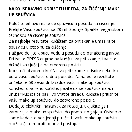
KAKO ISPRAVNO KORISTITI UREĐAJ ZA ČIŠĆENJE MAKE
UP SPUŽVICA
Položite prljavu make up spužvicu u posudu za čišćenje.
Prelijte Vašu spužvicu sa 20 ml 'Sponge Sparkle' veganskom
tečnošću za čišćenje spužvica.
Za najbolje rezultate, kućištem za pritiskanje umasirajte
spužvicu u otopinu za čišćenje.
Pažljivo dolijte kipuću vodu u posudu do označenog nivoa.
Pritisnite PRESS dugme na kućištu za pritiskanje, izvucite
držač i zaključajte na otvorenu poziciju.
Koristeći otvoreno kućište za pritiskanje, utisnite nekoliko
puta vašu spužvicu o dno posude. Za najbolje rezultate
pričekajte 60 sekundi. Izvadite vašu make up spužvicu
koristeći otvoreno kućište, pazite da se spužvica nalazi
unutar kućišta te pažljivo vratite držač u kućište i pritisnite
vašu make up spužvicu do zatvorene pozicije.
Dodajte električni nastavak za rotaciju, uključite ga i
zarotirajte make up spužvicu do prvobitnog sjaja. Ovisno o
tome kada ste posljednji put čistili vašu make up spužvicu,
možda ćete morati ponoviti postupak.