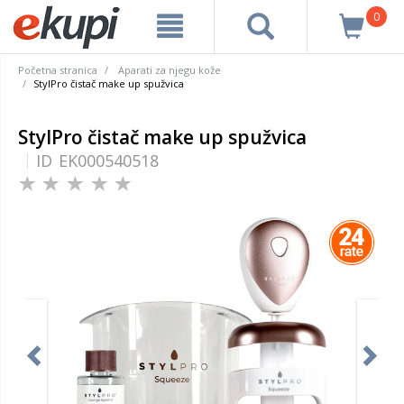
0
Početna stranica
Aparati za njegu kože
StylPro čistač make up spužvica
StylPro čistač make up spužvica
ID
EK000540518