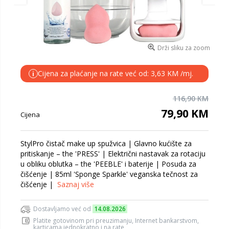
Drži sliku za zoom
Cijena za plaćanje na rate već od: 3,63 KM /mj.
i
116,90 KM
79,90 KM
Cijena
StylPro čistač make up spužvica | Glavno kućište za
pritiskanje – the 'PRESS' | Električni nastavak za rotaciju
u obliku oblutka – the 'PEEBLE' i baterije | Posuda za
čišćenje | 85ml 'Sponge Sparkle' veganska tečnost za
čišćenje |
Saznaj više
Dostavljamo već od
14.08.2026
Platite gotovinom pri preuzimanju, Internet bankarstvom,
karticama jednokratno i na rate