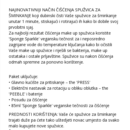
NAJINOVATIVNIJI NAČIN ČIŠĆENJA SPUŽVICA ZA
ŠMINKANJE koji dubinski čisti Vaše spužvice za šminkanje
unutar 1 minute, stiskajući i rotirajući ih kako bi dobile svoj
prvobitni sjaj.
Za najbolji rezultat čišćenja make up spužvica koristite
'Sponge Sparkle' vegansku tečnost za i neposredno
zagrijane vode do temperature ključanja kako bi očistili
Vaše make up spužvice i riješili se bakterija, make up
ostataka i ostale prljavštine. Spužvice su nakon čišćenja
odmah spremne za ponovno korištenje.
Paket uključuje:
• Glavno kućište za pritiskanje – the 'PRESS'
• Električni nastavak za rotaciju u obliku oblutka – the
'PEEBLE' i baterije
• Posudu za čišćenje
• 85ml 'Sponge Sparkle' veganske tečnosti za čišćenje
PREDNOSTI KORIŠTENJA: Vaše će spužvice za šminkanje
trajati duže pa ćete tako uštedjeti novac umjesto da svako
malo kupujete nove spužvice.