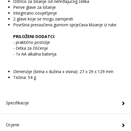
Oštrice za šišanje od nehrđajućeg čelika
Perive glave za šišanje
Integrirano osvjetljenje
2 glave koje se mogu zamijeniti
Površina presvučena gumom sprječava klizanje iz ruke
PRILOŽENI DODATCI:
- praktično postolje
- četka za čišćenje
- 1x AA alkalna baterija
Dimenzije (širina x dužina x visina): 27 x 29 x 129 mm
Težina: 54 g
Specifikacije
Ocjene