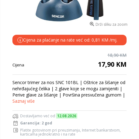
Drži sliku za zoom
Cijena za plaćanje na rate već od: 0,81 KM /mj.
i
18,90 KM
17,90 KM
Cijena
Sencor trimer za nos SNC 101BL | Oštrice za šišanje od
nehrđajućeg čelika | 2 glave koje se mogu zamijeniti |
Perive glave za šišanje | Površina presvučena gumom |
Saznaj više
Dostavljamo već od
12.08.2026
Garancija: 2 god
Platite gotovinom pri preuzimanju, Internet bankarstvom,
karticama jednokratno i na rate