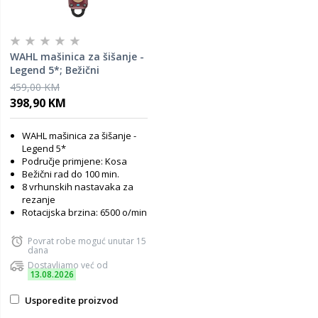
WAHL mašinica za šišanje -
Legend 5*; Bežični
459,00 KM
398,90 KM
WAHL mašinica za šišanje -
Legend 5*
Područje primjene: Kosa
Bežični rad do 100 min.
8 vrhunskih nastavaka za
rezanje
Rotacijska brzina: 6500 o/min
Povrat robe moguć unutar 15
dana
Dostavljamo već od
13.08.2026
Usporedite proizvod