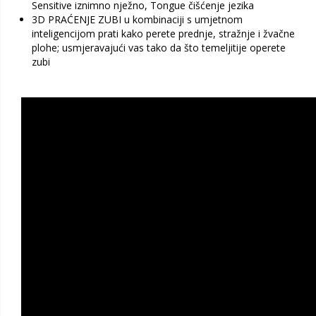
Sensitive iznimno nježno, Tongue čišćenje jezika
3D PRAĆENJE ZUBI u kombinaciji s umjetnom
inteligencijom prati kako perete prednje, stražnje i žvačne
plohe; usmjeravajući vas tako da što temeljitije operete
zubi