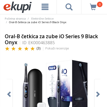
0
Početna stranica
Električne četkice
Oral-B četkica za zube iO Series 9 Black Onyx
Oral-B četkica za zube iO Series 9 Black
Onyx
ID
EK000463885
(3)
Pokaži recenzije