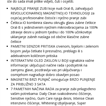
ste do sada imali prilike vidjeti, čuti i osjetiti.
NAJBOLJE PRANJE ZUBI koje nudi Oral-B, zahvaljujući
REVOLUCIONARNOJ MAGNETNOJ iO TEHNOLOGIJI za
osjećaj profesionalne čistoće i nježno pranje zubi
Četkica iO kombinira slavnu okruglu glavu zubne četkice
Oral-B s jedinstvenim nježnim mikrovibracijama za 100%
zdravije desni u jednom tjednu i do 100% učinkovitije
uklanjanje zubnih naslaga od obične klasične zubne
četkice
PAMETNI SENZOR PRITISKA crvenom, bijelom i zelenom
bojom javlja četkate li presnažno, preblago ili s
adekvatnom količinom pritiska
INTERAKTIVNI OLED ZASLON U BOJI signalizira važne
informacije: uključujući načine rada i podsjetnik na
zamjenu glave, pozdravlja vas pri uključivanju i
osmijehom nagrađuje dobro obavljen posao
MAGNETNI BRZI PUNJAČ omogućuje BRZO PUNJENJE
ZA PRIBLIŽNO 3 SATA
7 PAMETNIH NAČINA RADA za pranje zubi prilagođeno
vašim potrebama: Daily Clean svakodnevno čišćenje,
Sensitive nježno, Gum Care njega desni, Intense Clean
intenzivno čišćenje, Whitening izbjeljivanje, Super