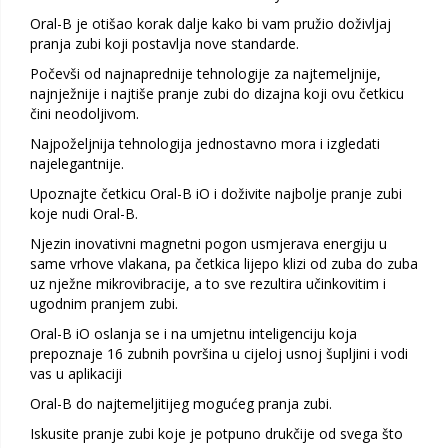
Oral-B je otišao korak dalje kako bi vam pružio doživljaj
pranja zubi koji postavlja nove standarde.
Počevši od najnaprednije tehnologije za najtemeljnije,
najnježnije i najtiše pranje zubi do dizajna koji ovu četkicu
čini neodoljivom.
Najpoželjnija tehnologija jednostavno mora i izgledati
najelegantnije.
Upoznajte četkicu Oral-B iO i doživite najbolje pranje zubi
koje nudi Oral-B.
Njezin inovativni magnetni pogon usmjerava energiju u
same vrhove vlakana, pa četkica lijepo klizi od zuba do zuba
uz nježne mikrovibracije, a to sve rezultira učinkovitim i
ugodnim pranjem zubi.
Oral-B iO oslanja se i na umjetnu inteligenciju koja
prepoznaje 16 zubnih površina u cijeloj usnoj šupljini i vodi
vas u aplikaciji
Oral-B do najtemeljitijeg mogućeg pranja zubi.
Iskusite pranje zubi koje je potpuno drukčije od svega što