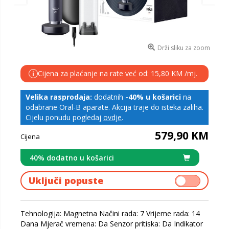
Drži sliku za zoom
Cijena za plaćanje na rate već od: 15,80 KM /mj.
i
Velika rasprodaja:
dodatnih
-40% u košarici
na
odabrane Oral-B aparate. Akcija traje do isteka zaliha.
Cijelu ponudu pogledaj
ovdje
.
579,90 KM
Cijena
40% dodatno u košarici
Uključi popuste
Tehnologija: Magnetna Načini rada: 7 Vrijeme rada: 14
Dana Mjerač vremena: Da Senzor pritiska: Da Indikator