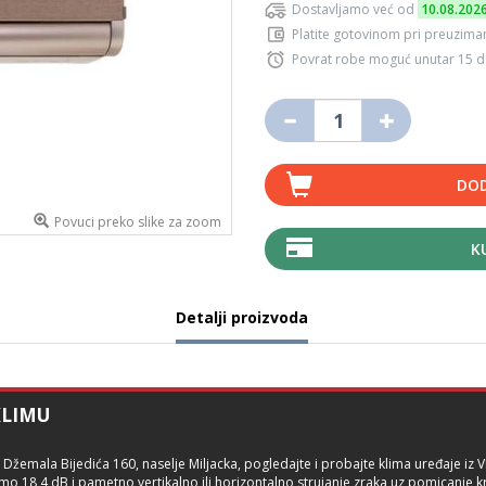
Dostavljamo već od
10.08.202
Platite gotovinom pri preuziman
Povrat robe moguć unutar 15 
DOD
Povuci preko slike za zoom
K
Detalji proizvoda
LIMU
žemala Bijedića 160, naselje Miljacka, pogledajte i probajte klima uređaje iz VI
amo 18,4 dB i pametno vertikalno ili horizontalno strujanje zraka uz pomicanje k