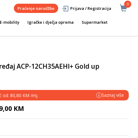
0
Praćenje narudžbe
Prijava / Registracija
E-mobility
Igračke i dječja oprema
Supermarket
ređaj ACP-12CH35AEHI+ Gold up
Saznaj više
eć od: 80,80 KM /mj.
i
79,00 KM