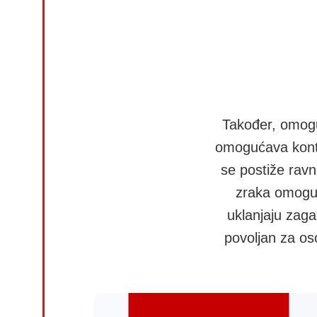
Također, omogu
omogućava kontro
se postiže ravn
zraka omoguća
uklanjaju zagađ
povoljan za os