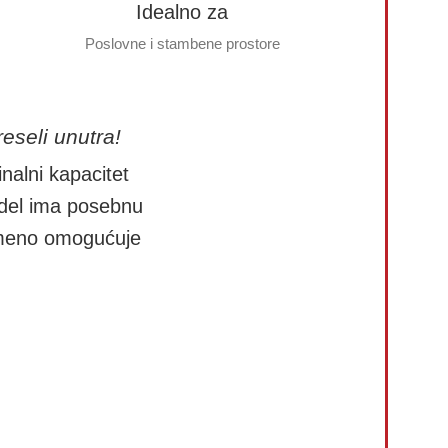
Idealno za
Poslovne i stambene prostore
reseli unutra!
lni kapacitet
odel ima posebnu
remeno omogućuje