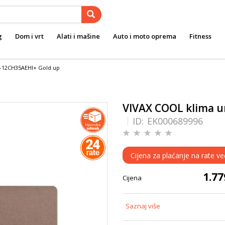
g
Dom i vrt
Alati i mašine
Auto i moto oprema
Fitness
P-12CH35AEHI+ Gold up
VIVAX COOL klima u
ID:
EK000689996
Cijena za plaćanje na rate v
1.7
Cijena
Saznaj više