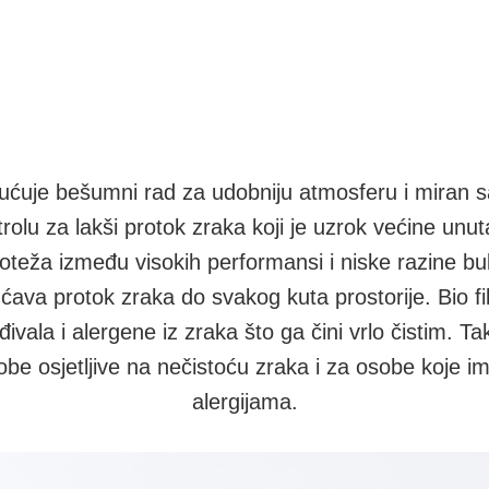
ćuje bešumni rad za udobniju atmosferu i miran s
lu za lakši protok zraka koji je uzrok većine unu
oteža između visokih performansi i niske razine bu
va protok zraka do svakog kuta prostorije. Bio filt
ivala i alergene iz zraka što ga čini vrlo čistim. Ta
obe osjetljive na nečistoću zraka i za osobe koje i
alergijama.