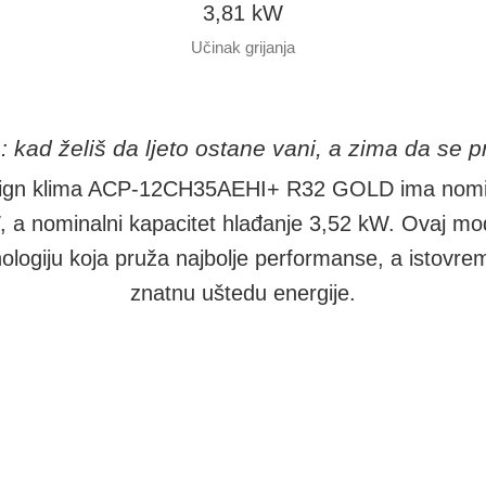
3,81 kW
Učinak grijanja
: kad želiš da ljeto ostane vani, a zima da se p
ign klima ACP-12CH35AEHI+ R32 GOLD ima nomina
W, a nominalni kapacitet hlađanje 3,52 kW. Ovaj m
nologiju koja pruža najbolje performanse, a istov
znatnu uštedu energije.