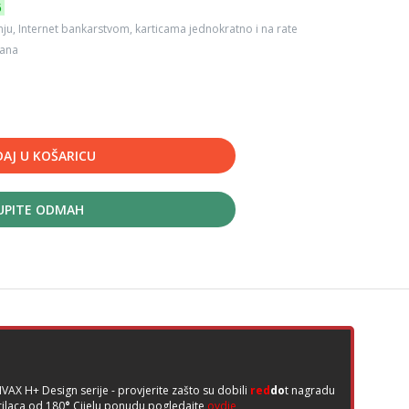
6
ju, Internet bankarstvom, karticama jednokratno i na rate
dana
AJ U KOŠARICU
UPITE ODMAH
VAX H+ Design serije - provjerite zašto su dobili
red
do
t nagradu
rilaca od 180
°
Cijelu ponudu pogledajte
ovdje