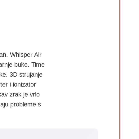
an. Whisper Air
tarnje buke. Time
ke. 3D strujanje
er i ionizator
kav zrak je vrlo
maju probleme s