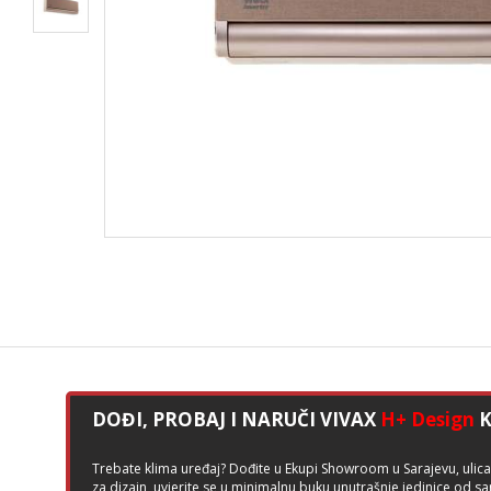
DOĐI, PROBAJ I NARUČI VIVAX
H+ Design
K
Trebate klima uređaj? Dođite u Ekupi Showroom u Sarajevu, ulica D
za dizajn, uvjerite se u minimalnu buku unutrašnje jedinice od s