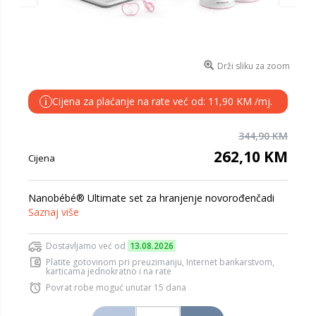
Drži sliku za zoom
Cijena za plaćanje na rate već od: 11,90 KM /mj.
i
344,90 KM
262,10 KM
Cijena
Nanobébé® Ultimate set za hranjenje novorođenčadi
Saznaj više
Dostavljamo već od
13.08.2026
Platite gotovinom pri preuzimanju, Internet bankarstvom,
karticama jednokratno i na rate
Povrat robe moguć unutar 15 dana