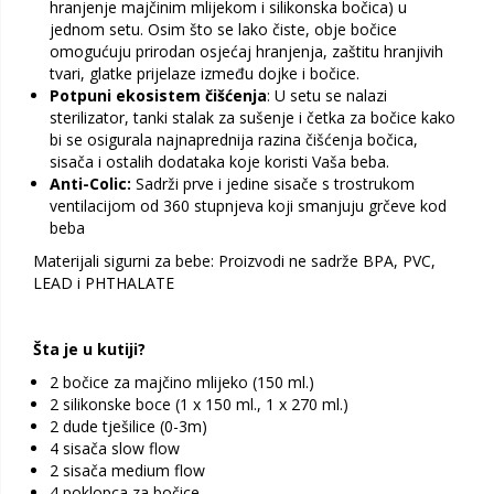
hranjenje majčinim mlijekom i silikonska bočica) u
jednom setu. Osim što se lako čiste, obje bočice
omogućuju prirodan osjećaj hranjenja, zaštitu hranjivih
tvari, glatke prijelaze između dojke i bočice.
Potpuni ekosistem čišćenja
: U setu se nalazi
sterilizator, tanki stalak za sušenje i četka za bočice kako
bi se osigurala najnaprednija razina čišćenja bočica,
sisača i ostalih dodataka koje koristi Vaša beba.
Anti-Colic:
Sadrži prve i jedine sisače s trostrukom
ventilacijom od 360 stupnjeva koji smanjuju grčeve kod
beba
Materijali sigurni za bebe: Proizvodi ne sadrže BPA, PVC,
LEAD i PHTHALATE
Šta je u kutiji?
2 bočice za majčino mlijeko (150 ml.)
2 silikonske boce (1 x 150 ml., 1 x 270 ml.)
2 dude tješilice (0-3m)
4 sisača slow flow
2 sisača medium flow
4 poklopca za bočice