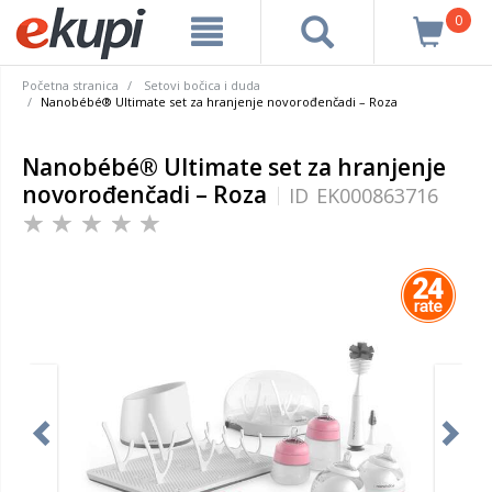
0
Početna stranica
Setovi bočica i duda
Nanobébé® Ultimate set za hranjenje novorođenčadi – Roza
Nanobébé® Ultimate set za hranjenje
novorođenčadi – Roza
ID
EK000863716