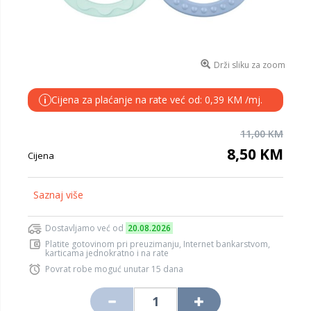
Drži sliku za zoom
Cijena za plaćanje na rate već od: 0,39 KM /mj.
i
11,00 KM
8,50 KM
Cijena
Saznaj više
Dostavljamo već od
20.08.2026
Platite gotovinom pri preuzimanju, Internet bankarstvom,
karticama jednokratno i na rate
Povrat robe moguć unutar 15 dana