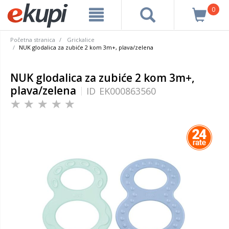
0
Početna stranica
Grickalice
NUK glodalica za zubiće 2 kom 3m+, plava/zelena
NUK glodalica za zubiće 2 kom 3m+,
plava/zelena
ID
EK000863560