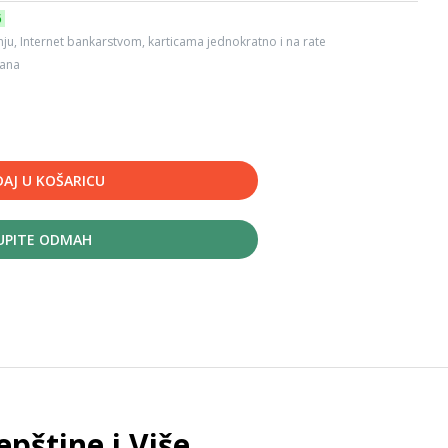
6
ju, Internet bankarstvom, karticama jednokratno i na rate
dana
AJ U KOŠARICU
UPITE ODMAH
pštine i Više