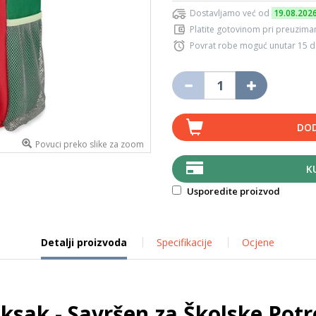
Dostavljamo već od
19.08.202
Platite gotovinom pri preuziman
Povrat robe moguć unutar 15 
DOD
Povuci preko slike za zoom
K
Usporedite proizvod
Detalji proizvoda
Specifikacije
Ocjene
ksak - Savršen za Školske Potre