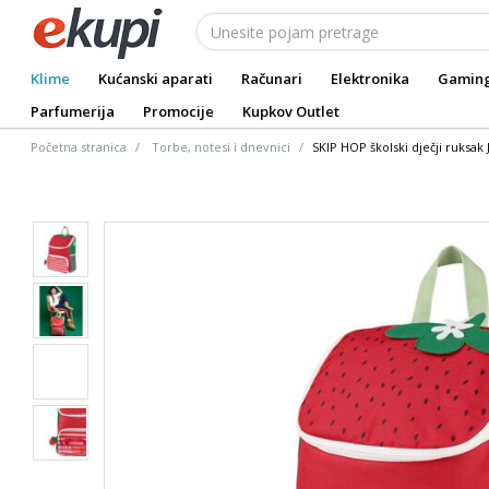
Klime
Kućanski aparati
Računari
Elektronika
Gamin
Parfumerija
Promocije
Kupkov Outlet
Početna stranica
Torbe, notesi i dnevnici
SKIP HOP školski dječji ruksak