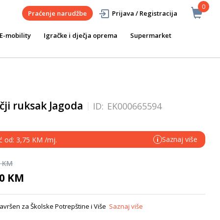
0
Praćenje narudžbe
Prijava / Registracija
E-mobility
Igračke i dječja oprema
Supermarket
čji ruksak Jagoda
ID:
EK000665594
Saznaj više
ć od: 3,75 KM /mj.
i
0 KM
50 KM
Savršen za Školske Potrepštine i Više
Saznaj više