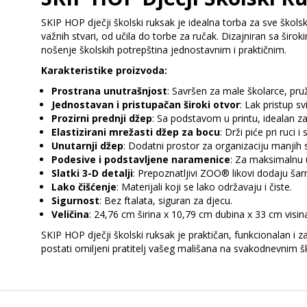
SKIP HOP dječji školski ruksak je idealna torba za sve ško
važnih stvari, od učila do torbe za ručak. Dizajniran sa šir
nošenje školskih potrepština jednostavnim i praktičnim.
Karakteristike proizvoda:
Prostrana unutrašnjost
: Savršen za male školarce, pru
Jednostavan i pristupačan široki otvor
: Lak pristup s
Prozirni prednji džep
: Sa podstavom u printu, idealan za
Elastizirani mrežasti džep za bocu
: Drži piće pri ruci i
Unutarnji džep
: Dodatni prostor za organizaciju manjih s
Podesive i podstavljene naramenice
: Za maksimalnu 
Slatki 3-D detalji
: Prepoznatljivi ZOO® likovi dodaju šar
Lako čišćenje
: Materijali koji se lako održavaju i čiste.
Sigurnost
: Bez ftalata, siguran za djecu.
Veličina
: 24,76 cm širina x 10,79 cm dubina x 33 cm visin
SKIP HOP dječji školski ruksak je praktičan, funkcionalan i 
postati omiljeni pratitelj vašeg mališana na svakodnevnim 