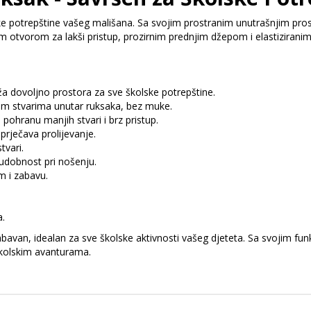
lske potrepštine vašeg mališana. Sa svojim prostranim unutrašnjim pr
okim otvorom za lakši pristup, prozirnim prednjim džepom i elastiziran
ža dovoljno prostora za sve školske potrepštine.
vim stvarima unutar ruksaka, bez muke.
 pohranu manjih stvari i brz pristup.
 sprječava prolijevanje.
tvari.
udobnost pri nošenju.
m i zabavu.
a.
zabavan, idealan za sve školske aktivnosti vašeg djeteta. Sa svojim fu
školskim avanturama.