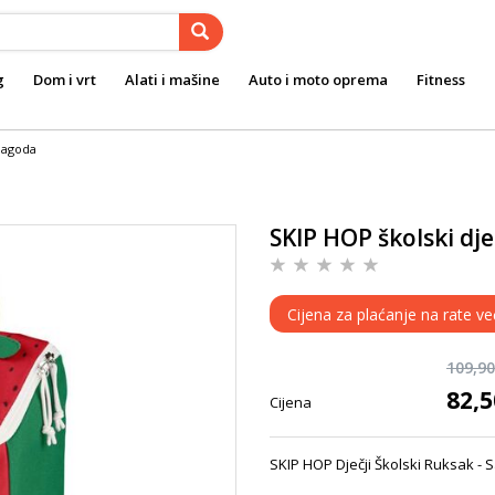
g
Dom i vrt
Alati i mašine
Auto i moto oprema
Fitness
 Jagoda
SKIP HOP školski dje
Cijena za plaćanje na rate ve
109,9
82,
Cijena
SKIP HOP Dječji Školski Ruksak - 