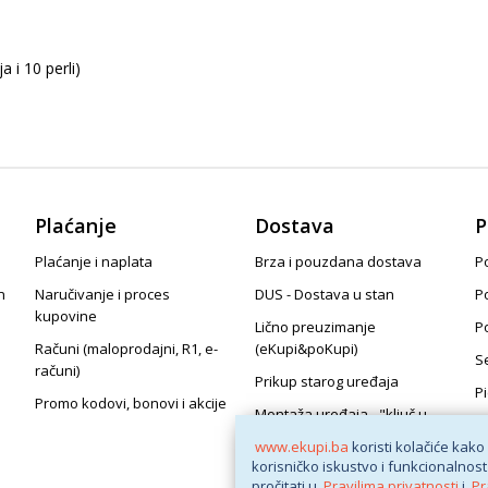
a i 10 perli)
Plaćanje
Dostava
P
Plaćanje i naplata
Brza i pouzdana dostava
Po
n
Naručivanje i proces
DUS - Dostava u stan
P
kupovine
Lično preuzimanje
P
Računi (maloprodajni, R1, e-
(eKupi&poKupi)
S
računi)
Prikup starog uređaja
P
Promo kodovi, bonovi i akcije
Montaža uređaja - "ključ u
ruke"
www.ekupi.ba
koristi kolačiće kako
korisničko iskustvo i funkcionalnost
pročitati u
Pravilima privatnosti
i
Pr