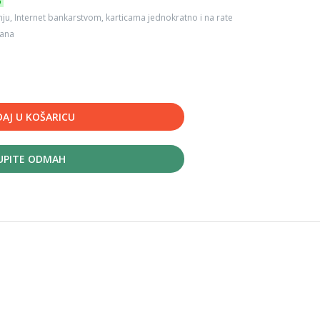
6
ju, Internet bankarstvom, karticama jednokratno i na rate
dana
AJ U KOŠARICU
UPITE ODMAH