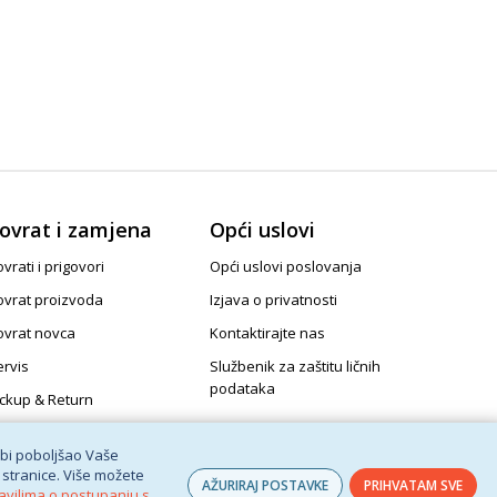
ovrat i zamjena
Opći uslovi
vrati i prigovori
Opći uslovi poslovanja
ovrat proizvoda
Izjava o privatnosti
ovrat novca
Kontaktirajte nas
ervis
Službenik za zaštitu ličnih
podataka
ickup & Return
 bi poboljšao Vaše
 stranice. Više možete
AŽURIRAJ POSTAVKE
PRIHVATAM SVE
avilima o postupanju s