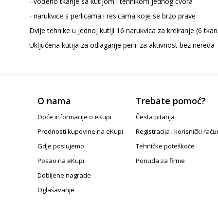
- vođeno tkanje sa kutijom i tehnikom jednog čvora
- narukvice s perlicama i resicama koje se brzo prave
Dvije tehnike u jednoj kutiji 16 narukvica za kreiranje (6 tkanj
Uključena kutija za odlaganje perli: za aktivnost bez nereda
O nama
Trebate pomoć?
Opće informacije o eKupi
Česta pitanja
Prednosti kupovine na eKupi
Registracija i korisnički raču
Gdje poslujemo
Tehničke poteškoće
Posao na eKupi
Ponuda za firme
Dobijene nagrade
Oglašavanje