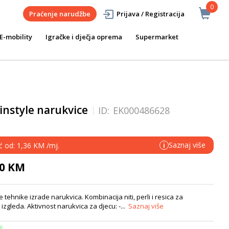
0
Praćenje narudžbe
Prijava / Registracija
E-mobility
Igračke i dječja oprema
Supermarket
instyle narukvice
ID:
EK000486628
Saznaj više
ć od: 1,36 KM /mj.
i
90 KM
je tehnike izrade narukvica. Kombinacija niti, perli i resica za
zgleda. Aktivnost narukvica za djecu: -...
Saznaj više