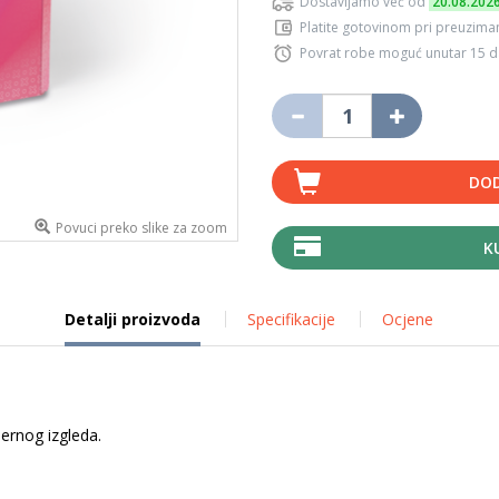
Dostavljamo već od
20.08.202
Platite gotovinom pri preuziman
Povrat robe moguć unutar 15 
DOD
Povuci preko slike za zoom
K
Detalji proizvoda
Specifikacije
Ocjene
dernog izgleda.