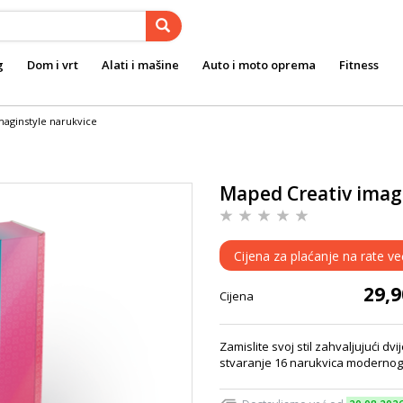
g
Dom i vrt
Alati i mašine
Auto i moto oprema
Fitness
maginstyle narukvice
Maped Creativ imag
Cijena za plaćanje na rate ve
29,
Cijena
Zamislite svoj stil zahvaljujući dvi
stvaranje 16 narukvica modernog i