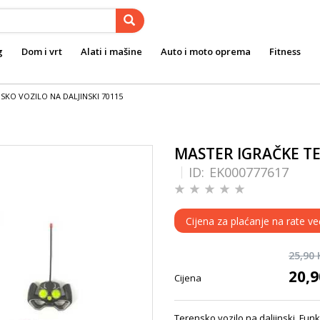
g
Dom i vrt
Alati i mašine
Auto i moto oprema
Fitness
SKO VOZILO NA DALJINSKI 70115
MASTER IGRAČKE TE
ID:
EK000777617
Cijena za plaćanje na rate ve
25,90
20,
Cijena
Terensko vozilo na daljinski. Funkc