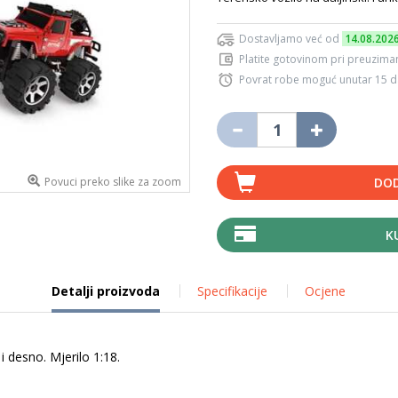
Dostavljamo već od
14.08.202
Platite gotovinom pri preuziman
Povrat robe moguć unutar 15 
Povuci preko slike za zoom
DOD
K
Detalji proizvoda
Specifikacije
Ocjene
 i desno. Mjerilo 1:18.