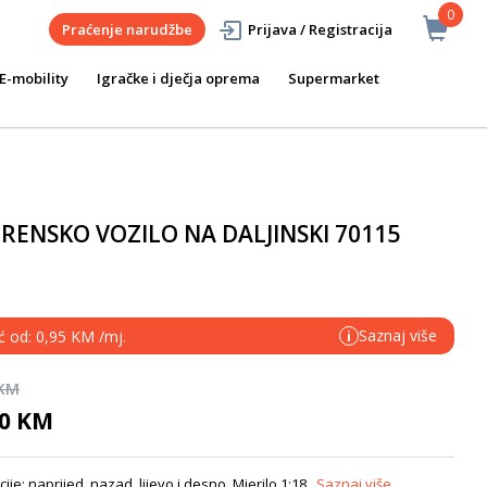
0
Praćenje narudžbe
Prijava / Registracija
E-mobility
Igračke i dječja oprema
Supermarket
RENSKO VOZILO NA DALJINSKI 70115
Saznaj više
ć od: 0,95 KM /mj.
i
 KM
90 KM
ije: naprijed, nazad, lijevo i desno. Mjerilo 1:18.
Saznaj više