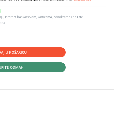
6
ju, Internet bankarstvom, karticama jednokratno i na rate
dana
AJ U KOŠARICU
UPITE ODMAH