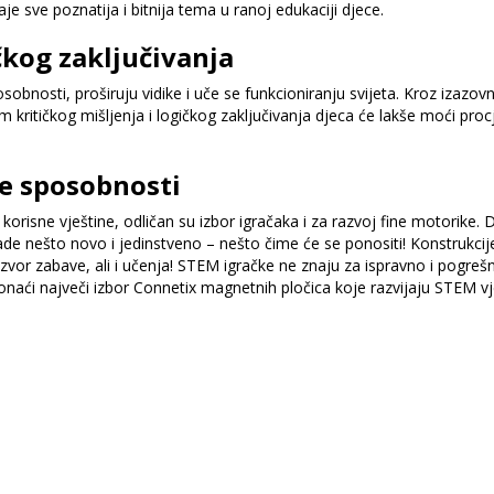
 sve poznatija i bitnija tema u ranoj edukaciji djece.
ičkog zaključivanja
nosti, proširuju vidike i uče se funkcioniranju svijeta. Kroz izazovne
ritičkog mišljenja i logičkog zaključivanja djeca će lakše moći procje
ke sposobnosti
orisne vještine, odličan su izbor igračaka i za razvoj fine motorike. 
e nešto novo i jedinstveno – nešto čime će se ponositi! Konstrukcije
 izvor zabave, ali i učenja! STEM igračke ne znaju za ispravno i pogre
aći največi izbor Connetix magnetnih pločica koje razvijaju STEM vješ