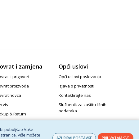
ovrat i zamjena
Opći uslovi
vrati i prigovori
Opći uslovi poslovanja
ovrat proizvoda
Izjava o privatnosti
ovrat novca
Kontaktirajte nas
ervis
Službenik za zaštitu ličnih
podataka
ickup & Return
 bi poboljšao Vaše
 stranice. Više možete
AŽURIRAJ POSTAVKE
PRIHVATAM SVE