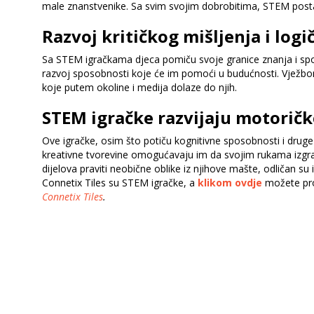
male znanstvenike. Sa svim svojim dobrobitima, STEM postaje
Razvoj kritičkog mišljenja i log
Sa STEM igračkama djeca pomiču svoje granice znanja i sposob
razvoj sposobnosti koje će im pomoći u budućnosti. Vježbom k
koje putem okoline i medija dolaze do njih.
STEM igračke razvijaju motorič
Ove igračke, osim što potiču kognitivne sposobnosti i druge k
kreativne tvorevine omogućavaju im da svojim rukama izgrad
dijelova praviti neobične oblike iz njihove mašte, odličan su
Connetix Tiles su STEM igračke, a
klikom ovdje
možete pron
Connetix Tiles
.