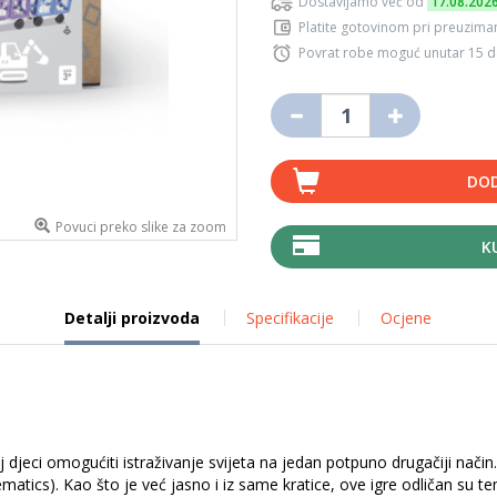
Dostavljamo već od
17.08.202
Platite gotovinom pri preuziman
Povrat robe moguć unutar 15 
DOD
Povuci preko slike za zoom
K
Detalji proizvoda
Specifikacije
Ocjene
djeci omogućiti istraživanje svijeta na jedan potpuno drugačiji način
tics). Kao što je već jasno i iz same kratice, ove igre odličan su teme