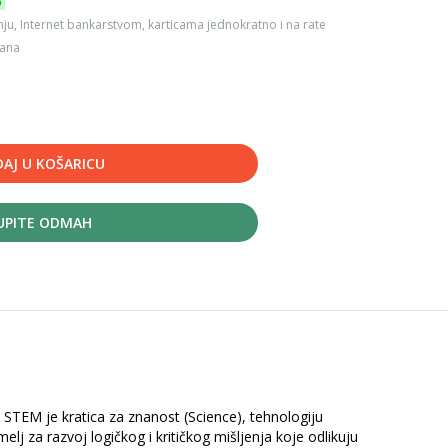
6
ju, Internet bankarstvom, karticama jednokratno i na rate
dana
AJ U KOŠARICU
UPITE ODMAH
. STEM je kratica za znanost (Science), tehnologiju
lj za razvoj logičkog i kritičkog mišljenja koje odlikuju