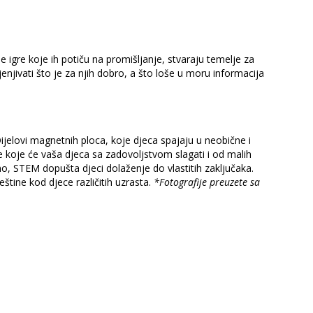
 igre koje ih potiču na promišljanje, stvaraju temelje za
njivati što je za njih dobro, a što loše u moru informacija
Dijelovi magnetnih ploca, koje djeca spajaju u neobične i
 koje će vaša djeca sa zadovoljstvom slagati i od malih
šno, STEM dopušta djeci dolaženje do vlastitih zaključaka.
tine kod djece različitih uzrasta.
*Fotografije preuzete sa