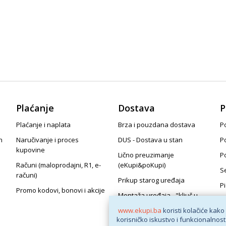
Plaćanje
Dostava
P
Plaćanje i naplata
Brza i pouzdana dostava
Po
n
Naručivanje i proces
DUS - Dostava u stan
P
kupovine
Lično preuzimanje
P
Računi (maloprodajni, R1, e-
(eKupi&poKupi)
S
računi)
Prikup starog uređaja
P
Promo kodovi, bonovi i akcije
Montaža uređaja - "ključ u
ruke"
www.ekupi.ba
koristi kolačiće kako
korisničko iskustvo i funkcionalnost