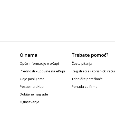
O nama
Trebate pomoć?
Opće informacije o eKupi
Česta pitanja
Prednosti kupovine na eKupi
Registracija i korisnički raču
Gdje poslujemo
Tehničke poteškoće
Posao na eKupi
Ponuda za firme
Dobijene nagrade
Oglašavanje