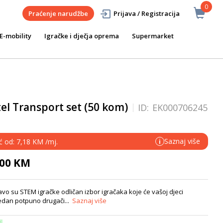
0
Praćenje narudžbe
Prijava / Registracija
E-mobility
Igračke i dječja oprema
Supermarket
tel Transport set (50 kom)
ID:
EK000706245
Saznaj više
ć od: 7,18 KM /mj.
i
,00 KM
vo su STEM igračke odličan izbor igračaka koje će vašoj djeci
 jedan potpuno drugači...
Saznaj više