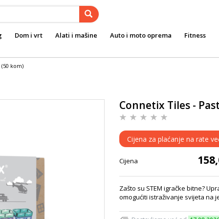
g
Dom i vrt
Alati i mašine
Auto i moto oprema
Fitness
t (50 kom)
Connetix Tiles - Pas
Cijena za plaćanje na rate ve
158
Cijena
Zašto su STEM igračke bitne? Upra
omogućiti istraživanje svijeta na