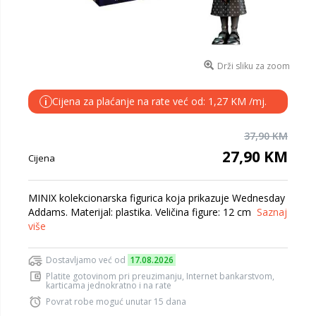
Drži sliku za zoom
Cijena za plaćanje na rate već od: 1,27 KM /mj.
i
37,90 KM
27,90 KM
Cijena
MINIX kolekcionarska figurica koja prikazuje Wednesday
Addams. Materijal: plastika. Veličina figure: 12 cm
Saznaj
više
Dostavljamo već od
17.08.2026
Platite gotovinom pri preuzimanju, Internet bankarstvom,
karticama jednokratno i na rate
Povrat robe moguć unutar 15 dana