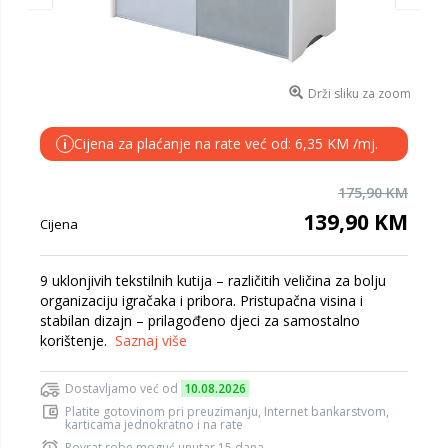
Drži sliku za zoom
Cijena za plaćanje na rate već od: 6,35 KM /mj.
i
175,90 KM
139,90 KM
Cijena
9 uklonjivih tekstilnih kutija – različitih veličina za bolju
organizaciju igračaka i pribora. Pristupačna visina i
stabilan dizajn – prilagođeno djeci za samostalno
korištenje.
Saznaj više
Dostavljamo već od
10.08.2026
Platite gotovinom pri preuzimanju, Internet bankarstvom,
karticama jednokratno i na rate
Povrat robe moguć unutar 15 dana