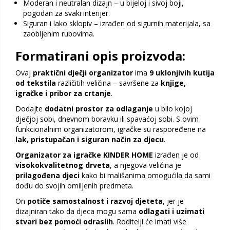
Moderan i neutralan dizajn – u bijeloj i sivoj boji,
pogodan za svaki interijer.
Siguran i lako sklopiv – izrađen od sigurnih materijala, sa
zaobljenim rubovima.
Formatirani opis proizvoda:
Ovaj
praktični dječji organizator
ima
9 uklonjivih kutija
od tekstila
različitih veličina – savršene za
knjige,
igračke i pribor za crtanje
.
Dodajte
dodatni prostor za odlaganje
u bilo kojoj
dječjoj sobi, dnevnom boravku ili spavaćoj sobi. S ovim
funkcionalnim organizatorom, igračke su raspoređene na
lak, pristupačan i siguran način za djecu
.
Organizator za igračke KINDER HOME
izrađen je od
visokokvalitetnog drveta
, a njegova veličina je
prilagođena djeci
kako bi mališanima omogućila da sami
dođu do svojih omiljenih predmeta.
On
potiče samostalnost i razvoj djeteta
, jer je
dizajniran tako da djeca mogu sama
odlagati i uzimati
stvari bez pomoći odraslih
. Roditelji će imati više