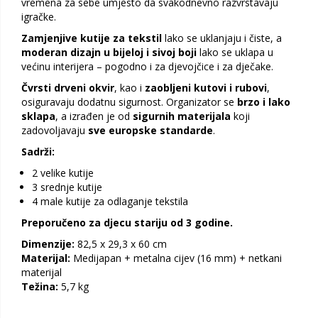
vremena za sebe umjesto da svakodnevno razvrstavaju
igračke.
Zamjenjive kutije za tekstil
lako se uklanjaju i čiste, a
moderan dizajn u bijeloj i sivoj boji
lako se uklapa u
većinu interijera – pogodno i za djevojčice i za dječake.
Čvrsti drveni okvir
, kao i
zaobljeni kutovi i rubovi
,
osiguravaju dodatnu sigurnost. Organizator se
brzo i lako
sklapa
, a izrađen je od
sigurnih materijala
koji
zadovoljavaju
sve europske standarde
.
Sadrži:
2 velike kutije
3 srednje kutije
4 male kutije za odlaganje tekstila
Preporučeno za djecu stariju od 3 godine.
Dimenzije:
82,5 x 29,3 x 60 cm
Materijal:
Medijapan + metalna cijev (16 mm) + netkani
materijal
Težina:
5,7 kg