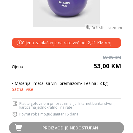
Drži sliku za zoom
Cijena za plaćanje na rate već od: 2,41 KM /mj.
i
69,90 KM
53,00 KM
Cijena
• Materijal: metal sa vinil premazom• Težina : 8 kg
Saznaj više
Platite gotovinom pri preuzimanju, Internet bankarstvom,
karticama jednokratno i na rate
Povrat robe moguć unutar 15 dana
PROIZVOD JE NEDOSTUPAN