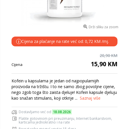
Drži sliku za zoom
Cijena za plaćanje na rate već od: 0,72 KM /mj.
i
20,90 KM
15,90 KM
Cijena
Kofein u kapsulama je jedan od najpopularnijih
proizvoda na tržištu. I to ne samo zbog povoljne cijene,
nego zgob toga što zaista djeluje! Kofein kapsule djeluju
kao snažan stimulans, koji otkrije ...
Saznaj više
Dostavljamo već od
18.08.2026
Platite gotovinom pri preuzimanju, Internet bankarstvom,
karticama jednokratno i na rate
Povrat robe moguć unutar 15 dana