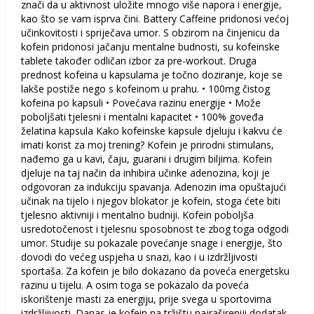
znači da u aktivnost uložite mnogo više napora i energije,
kao što se vam isprva čini. Battery Caffeine pridonosi većoj
učinkovitosti i spriječava umor. S obzirom na činjenicu da
kofein pridonosi jačanju mentalne budnosti, su kofeinske
tablete također odličan izbor za pre-workout. Druga
prednost kofeina u kapsulama je točno doziranje, koje se
lakše postiže nego s kofeinom u prahu. • 100mg čistog
kofeina po kapsuli • Povećava razinu energije • Može
poboljšati tjelesni i mentalni kapacitet • 100% goveđa
želatina kapsula Kako kofeinske kapsule djeluju i kakvu će
imati korist za moj trening? Kofein je prirodni stimulans,
nađemo ga u kavi, čaju, guarani i drugim biljima. Kofein
djeluje na taj način da inhibira učinke adenozina, koji je
odgovoran za indukciju spavanja. Adenozin ima opuštajući
učinak na tijelo i njegov blokator je kofein, stoga ćete biti
tjelesno aktivniji i mentalno budniji. Kofein poboljša
usredotočenost i tjelesnu sposobnost te zbog toga odgodi
umor. Studije su pokazale povećanje snage i energije, što
dovodi do većeg uspjeha u snazi, kao i u izdržljivosti
sportaša. Za kofein je bilo dokazano da poveća energetsku
razinu u tijelu. A osim toga se pokazalo da poveća
iskorištenje masti za energiju, prije svega u sportovima
izdržljivosti. Danas je kofein na tržištu najrašireniji dodatak