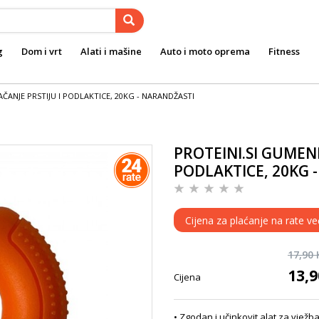
g
Dom i vrt
Alati i mašine
Auto i moto oprema
Fitness
AČANJE PRSTIJU I PODLAKTICE, 20KG - NARANDŽASTI
PROTEINI.SI GUMENI
PODLAKTICE, 20KG 
Cijena za plaćanje na rate ve
17,90
13,
Cijena
• Zgodan i učinkovit alat za vježb