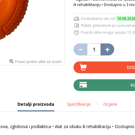
ili rehabilitaciju • Dostupno u 3 ni
Dostavljamo već od
18.08.202
Platite gotovinom pri preuziman
Povrat robe moguć unutar 15 
Povuci preko slike za zoom
DOD
K
Detalji proizvoda
Specifikacije
Ocjene
ova, zglobova i podlaktica • Alat za obuku ili rehabilitaciju • Dostupno 