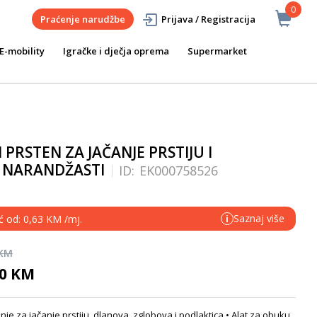
0
Praćenje narudžbe
Prijava / Registracija
E-mobility
Igračke i dječja oprema
Supermarket
 PRSTEN ZA JAČANJE PRSTIJU I
- NARANDŽASTI
ID:
EK000758526
Saznaj više
ć od: 0,63 KM /mj.
i
 KM
90 KM
anje za jačanje prstiju, dlanova, zglobova i podlaktica • Alat za obuku