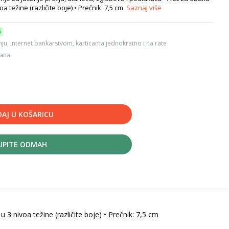
voa težine (različite boje) • Prečnik: 7,5 cm
Saznaj više
6
ju, Internet bankarstvom, karticama jednokratno i na rate
dana
AJ U KOŠARICU
UPITE ODMAH
u 3 nivoa težine (različite boje) • Prečnik: 7,5 cm