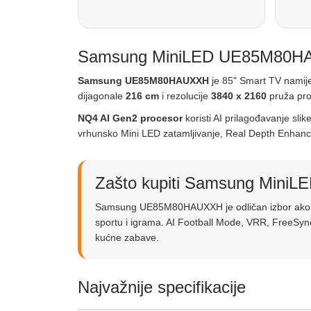
Samsung MiniLED UE85M80HAUXX
Samsung UE85M80HAUXXH
je 85" Smart TV namijen
dijagonale
216 cm
i rezolucije
3840 x 2160
pruža pros
NQ4 AI Gen2 procesor
koristi AI prilagođavanje sl
vrhunsko Mini LED zatamljivanje, Real Depth Enhancer
Zašto kupiti Samsung Min
Samsung UE85M80HAUXXH je odličan izbor ako žel
sportu i igrama. AI Football Mode, VRR, FreeSyn
kućne zabave.
Najvažnije specifikacije