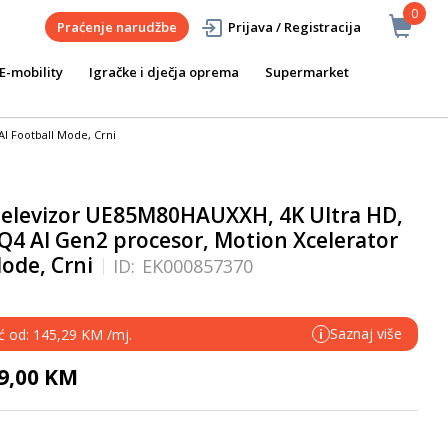
0
Praćenje narudžbe
Prijava / Registracija
E-mobility
Igračke i dječja oprema
Supermarket
I Football Mode, Crni
elevizor UE85M80HAUXXH, 4K Ultra HD,
Q4 AI Gen2 procesor, Motion Xcelerator
Mode, Crni
ID:
EK000857370
Saznaj više
eć od: 145,29 KM /mj.
i
99,00 KM