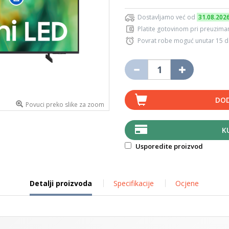
Dostavljamo već od
31.08.202
Platite gotovinom pri preuziman
Povrat robe moguć unutar 15 
DOD
Povuci preko slike za zoom
K
Usporedite proizvod
Detalji proizvoda
Specifikacije
Ocjene