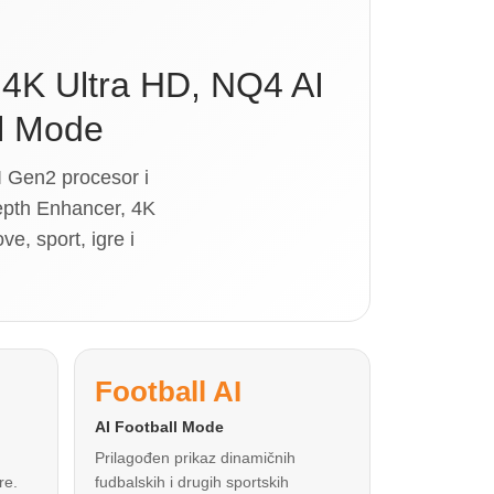
4K Ultra HD, NQ4 AI
ll Mode
 Gen2 procesor i
epth Enhancer, 4K
e, sport, igre i
Football AI
AI Football Mode
Prilagođen prikaz dinamičnih
re.
fudbalskih i drugih sportskih