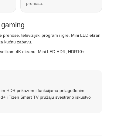
prenosa.
 gaming
e prenose, televizijski program i igre. Mini LED ekran
 za kućnu zabavu.
a ga velikom 4K ekranu. Mini LED HDR, HDR10+,
nim HDR prikazom i funkcijama prilagođenim
nd+ i Tizen Smart TV pružaju svestrano iskustvo