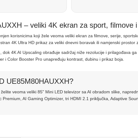
H – veliki 4K ekran za sport, filmove i
jen korisnicima koji žele veoma veliki ekran za filmove, serije, sportsk
tran 4K Ultra HD prikaz za veliki dnevni boravak ili namjenski prostor
ike, dok 4K AI Upscaling obrađuje sadržaj niže rezolucije i prilagođav
 i Color Booster Pro unapređuju kontrast, dubinu i prikaz boja.
iLED UE85M80HAUXXH?
ite veoma veliki 85" Mini LED televizor sa AI obradom slike, napred
c Premium, AI Gaming Optimizer, tri HDMI 2.1 priključka, Adaptive Sou