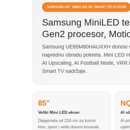
SAMSUNG 85" MINI LED 4K SMART TELEVIZOR
Samsung MiniLED te
Gen2 procesor, Motio
Samsung UE85M80HAUXXH donosi velik
naprednu obradu pokreta. Mini LED 
AI Upscaling, AI Football Mode, VRR i
Smart TV sadržaje.
85"
NQ
Veliki Mini LED ekran
AI o
Dijagonala od 216 cm za kućno
AI pr
kino, sport i veliki dnevni boravak.
optim