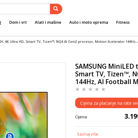
g
Dom i vrt
Alati i mašine
Auto i moto oprema
Fitness
4K Ultra HD, Smart TV, Tizen™, NQ4 AI Gen2 procesor, Motion Xcelerator 144Hz, A
SAMSUNG MiniLED t
Smart TV, Tizen™, N
144Hz, AI Football 
Cijena za plaćanje na rate v
3.1
Cijena
Saznaj više