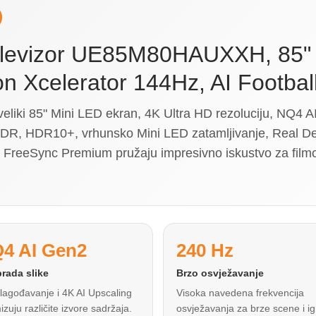
levizor UE85M80HAUXXH, 85" 
n Xcelerator 144Hz, AI Footba
i 85" Mini LED ekran, 4K Ultra HD rezoluciju, NQ4 AI
HDR, HDR10+, vrhunsko Mini LED zatamljivanje, Real D
 FreeSync Premium pružaju impresivno iskustvo za filmov
4 AI Gen2
240 Hz
brada slike
Brzo osvježavanje
ilagođavanje i 4K AI Upscaling
Visoka navedena frekvencija
izuju različite izvore sadržaja.
osvježavanja za brze scene i ig