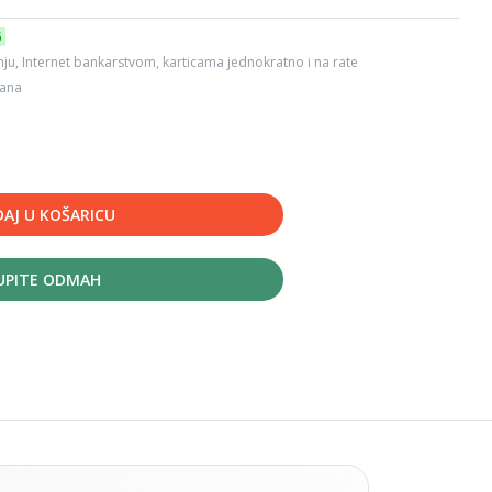
6
ju, Internet bankarstvom, karticama jednokratno i na rate
dana
AJ U KOŠARICU
UPITE ODMAH