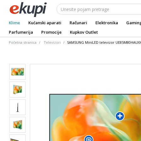
Klime
Kućanski aparati
Računari
Elektronika
Gamin
Parfumerija
Promocije
Kupkov Outlet
Početna stranica
Televizori
SAMSUNG MiniLED televizor UE85M80HAUXXH, 