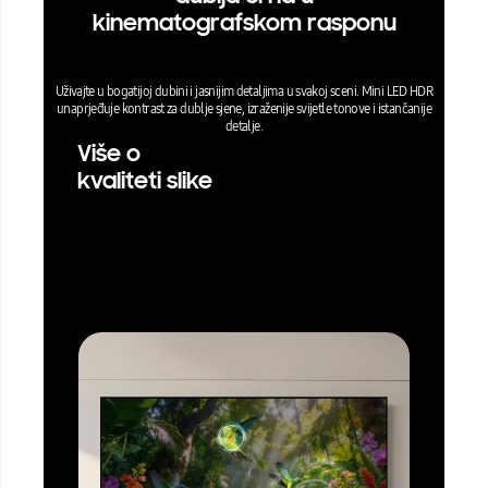
kinematografskom rasponu
Uživajte u bogatijoj dubini i jasnijim detaljima u svakoj sceni. Mini LED HDR
unaprjeđuje kontrast za dublje sjene, izraženije svijetle tonove i istančanije
detalje.
Više o
kvaliteti slike