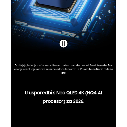
Doživljaj gledanja može se razlikovati ovisno o vrstama sadržaja i formata. Pov
ećanje rezolucije možda se neće odnositi na vezu s PC-om te na Način rada za
igre.
U usporedbi s Neo QLED 4K (NQ4 AI
procesor) za 2026.