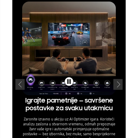
Igrajte pametnije — savršene
Preci
postavke za svaku utakmicu
Zaronite izravno u akciju uz AI Optimizer igara. Koristeći
Optimiziraj
analizu zaslona u stvarnom vremenu, odmah prepoznaje
televizor
žanr vaše igre i automatski primjenjuje optimalne
postavke po
postavke — bez izbornika, bez muke, samo besprijekorne
karte i