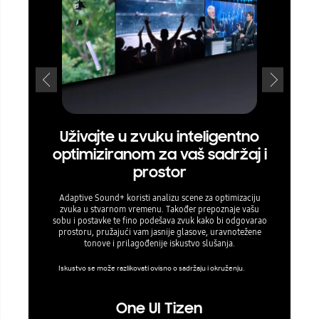
Uživajte u zvuku inteligentno
Uhv
optimiziranom za vaš sadržaj i
prostor
Uživajte 
događa oko 
Adaptive Sound+ koristi analizu scene za optimizaciju
glasa kao od
zvuka u stvarnom vremenu. Također prepoznaje vašu
sobu i postavke te fino podešava zvuk kako bi odgovarao
prostoru, pružajući vam jasnije glasove, uravnotežene
tonove i prilagođenije iskustvo slušanja.
Iskustvo se može razlikovati ovisno o sadržaju i okruženju.
One UI Tizen