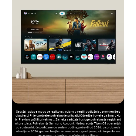
Sadržaj i usluge mogu se razlikovati ovisno o regiji i podložni su promjeni bez
obavijesti. Prije upotrebe potrebno je prihvatiti Odredbe i uvjete za Smart Hu
b i Pravila o zaštiti privatnosti. Za neke sadržaje i usluge potrebna je registracij
a i pretplata. Potreban je Samsung Account. Nadogradnje Tizen OS operacijsk
og sustava bit će podržane do sedam godina, počevši od 2026., za proizvode
objavljene 2026. godine. Imajte na umu da nadogradnja ne pokriva performa
nse vezane za hardver, značajke ni izdržljivost.