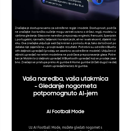
Značajka je dostupna samo za određene regije i modele. Dostupnost, podrža
ne značajke i korisničko sučelje mogu varirati ovisno o državi, regiji, modelu i u
vjetima gledanja. Glasovne naredbe prepoznaju engleski, francuski, španjolsk
i, portugalski, njemački, talijanski i korejski jezik, ali ne i svaki akcent, dijalekt i izr
eku. Ova značajka uključuje sadržaj kreiran s pomoću AI-ja, tako da točnost po
dataka nije zajamčena – provjeravajte rezultate. Potrebni su određeni Blueto
oth daljinski upravljači (prodaju se zasebno za određene modele). Uključeni d
aljinski upravljač na nekim modelima ne podržava prepoznavanje glasa. Potre
ban je Mobilni brzi daljinski upravljač ili Bluetooth upravljač koji se prodaje zase
bno. Značajci se pristupa preko AI gumba ili Home gumba (držati dugo) na dalj
inskim upravljačima bez AI gumba.
Vaša naredba, vaša utakmica
– Gledanje nogometa
potpomognuto AI-jem
AI Football Mode
Uz AI Football Mode, možete gledati nogomet s