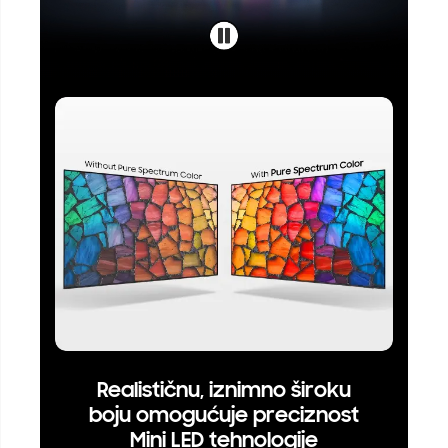
Realističnu, iznimno široku
boju omogućuje preciznost
Mini LED tehnologije