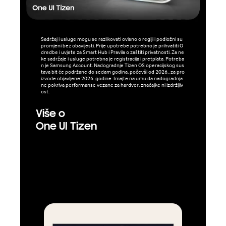
Sadržaj i usluge mogu se razlikovati ovisno o regiji i podložni su
promjeni bez obavijesti. Prije upotrebe potrebno je prihvatiti O
dredbe i uvjete za Smart Hub i Pravila o zaštiti privatnosti. Za ne
ke sadržaje i usluge potrebna je registracija i pretplata. Potreba
n je Samsung Account. Nadogradnje Tizen OS operacijskog sus
tava bit će podržane do sedam godina, počevši od 2026., za pro
izvode objavljene 2026. godine. Imajte na umu da nadogradnja
ne pokriva performanse vezane za hardver, značajke ni izdržljiv
ost.
Više o
One UI Tizen