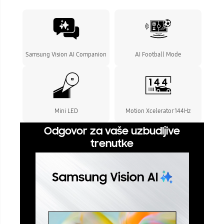
Samsung Vision AI Companion
AI Football Mode
Mini LED
Motion Xcelerator 144Hz
Odgovor za vaše uzbudljive
trenutke