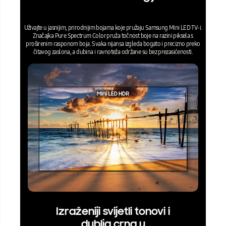
Uživajte u jasnijim, prirodnijim bojama koje pružaju Samsung Mini LED TV‑i.
Značajka Pure Spectrum Color pruža točnost boje na razini piksela s
proširenim rasponom boja. Svaka nijansa izgleda bogato i precizno preko
čitavog zaslona, a dubina i ravnoteža održane su bez prezasićenosti.
Izraženiji svijetli tonovi i
dublja crna u