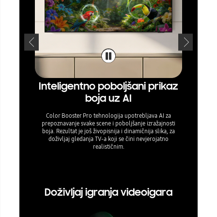
Inteligentno poboljšani prikaz
Uživa
boja uz AI
ča
Color Booster Pro tehnologija upotrebljava AI za
Koristeć
prepoznavanje svake scene i poboljšanje izražajnosti
Remaster
boja. Rezultat je još živopisnija i dinamičnija slika, za
sadržaja, a 
doživljaj gledanja TV-a koji se čini nevjerojatno
na razini HD
realističnim.
jasnijim 
Doživljaj igranja videoigara