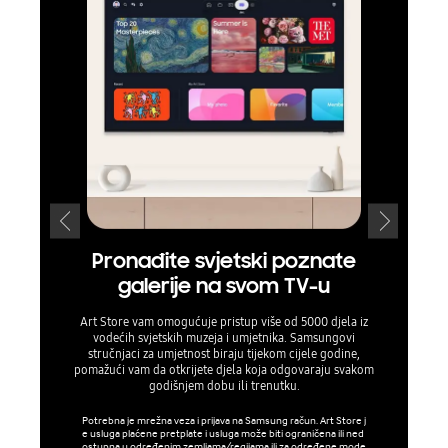
Pronađite svjetski poznate
P
galerije na svom TV-u
infor
čak i 
Art Store vam omogućuje pristup više od 5000 djela iz
vodećih svjetskih muzeja i umjetnika. Samsungovi
Ostanite info
stručnjaci za umjetnost biraju tijekom cijele godine,
zaslon s i
pomažući vam da otkrijete djela koja odgovaraju svakom
pogled pri
godišnjem dobu ili trenutku.
prognozu,
pametnog dom
Potrebna je mrežna veza i prijava na Samsung račun. Art Store j
TV-u i pr
e usluga plaćene pretplate i usluga može biti ograničena ili ned
ostupna u određenim zemljama/regijama ili za određene mode