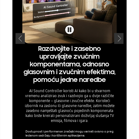
Razdvojite i zasebno
S p
upravljajte zvučnim
stvori
komponentama, odnosno
sv
glasovnim i zvučnim efektima,
Zahvaljuju
pomoću jedne naredbe
zadivljujuće
preoblik
odaberite kl
AI Sound Controller koristi AI kako bi u stvarnom
organizirate 
vremenu analizirao zvuk i razdvojio ga u dvije različite
– i 
komponente – glasovne i zvučne efekte. Koristeći
izbornik na zaslonu ili glasovne naredbe, zatim možete
zasebno namještati glasnoću pojedinih komponenata
Broj dopušte
kako biste kreirali personalizirani doživljaj slušanja TV
en.
emisija, filmova i igara.
Dostupnost i performanse značajki mogu varirati ovisno o preg
ledanom sadržaju i korištenim aplikacijama.