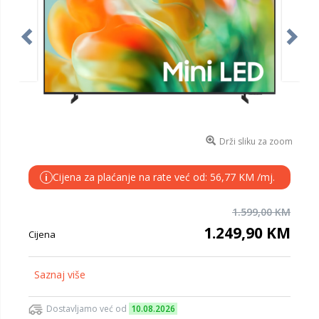
Drži sliku za zoom
Cijena za plaćanje na rate već od: 56,77 KM /mj.
i
1.599,00 KM
1.249,90 KM
Cijena
Saznaj više
Dostavljamo već od
10.08.2026