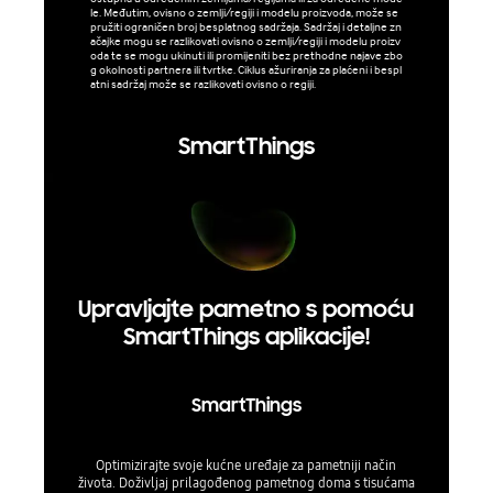
le. Međutim, ovisno o zemlji/regiji i modelu proizvoda, može se
Podržani widg
pružiti ograničen broj besplatnog sadržaja. Sadržaj i detaljne zn
nama bez pre
ačajke mogu se razlikovati ovisno o zemlji/regiji i modelu proizv
kt veličine o
oda te se mogu ukinuti ili promijeniti bez prethodne najave zbo
r otprilike 
g okolnosti partnera ili tvrtke. Ciklus ažuriranja za plaćeni i bespl
ti ovisno o 
atni sadržaj može se razlikovati ovisno o regiji.
SmartThings
Upravljajte pametno s pomoću
SmartThings aplikacije!
SmartThings
Optimizirajte svoje kućne uređaje za pametniji način
života. Doživljaj prilagođenog pametnog doma s tisućama