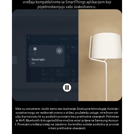
uređaja kompatibilnima sa SmartThings aplikacijom koji
pojednostavnjuju vašu svakodnevicu.
Slike su simulirane i služe samo kao ilustracija. Dostupna tehnologija, funkcije i
svojstva mogu se razlikovati ovisno o državi, pružatelju usluge, mrežnom okr
užju ili proizvodu te su podložni promjeni bez prethodne obavijesti. Potreban
je Wi-Fi, Bluetooth ili druga bežična mrežna veza i prijava na Samsung Accoun
t. Povezani uređaji prodaju se zasebno. Korisničko sučelje podložno je promje
ni bez prethodne obavijesti.