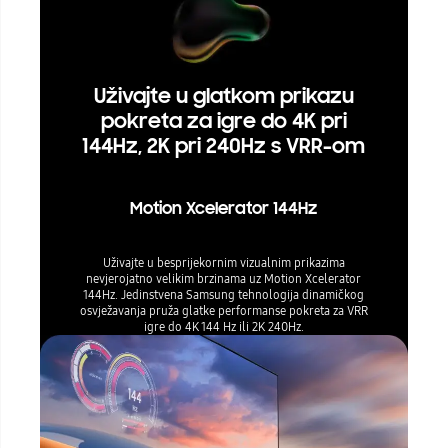
Uživajte u glatkom prikazu
pokreta za igre do 4K pri
144Hz, 2K pri 240Hz s VRR-om
Motion Xcelerator 144Hz
Uživajte u besprijekornim vizualnim prikazima
nevjerojatno velikim brzinama uz Motion Xcelerator
144Hz. Jedinstvena Samsung tehnologija dinamičkog
osvježavanja pruža glatke performanse pokreta za VRR
igre do 4K 144 Hz ili 2K 240Hz.