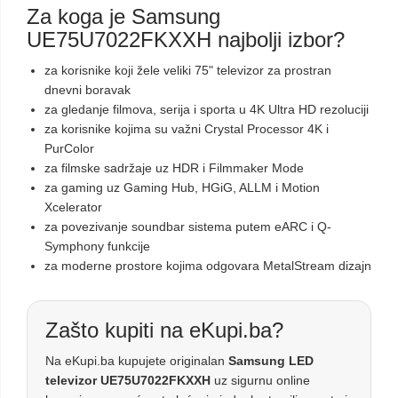
Za koga je Samsung
UE75U7022FKXXH najbolji izbor?
za korisnike koji žele veliki 75" televizor za prostran
dnevni boravak
za gledanje filmova, serija i sporta u 4K Ultra HD rezoluciji
za korisnike kojima su važni Crystal Processor 4K i
PurColor
za filmske sadržaje uz HDR i Filmmaker Mode
za gaming uz Gaming Hub, HGiG, ALLM i Motion
Xcelerator
za povezivanje soundbar sistema putem eARC i Q-
Symphony funkcije
za moderne prostore kojima odgovara MetalStream dizajn
Zašto kupiti na eKupi.ba?
Na eKupi.ba kupujete originalan
Samsung LED
televizor UE75U7022FKXXH
uz sigurnu online