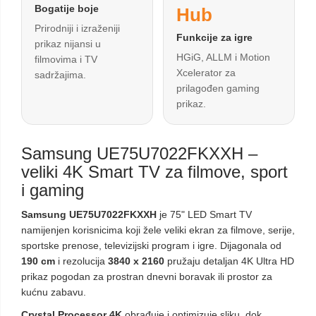
Bogatije boje
Hub
Prirodniji i izraženiji
Funkcije za igre
prikaz nijansi u
HGiG, ALLM i Motion
filmovima i TV
Xcelerator za
sadržajima.
prilagođen gaming
prikaz.
Samsung UE75U7022FKXXH –
veliki 4K Smart TV za filmove, sport
i gaming
Samsung UE75U7022FKXXH
je 75" LED Smart TV
namijenjen korisnicima koji žele veliki ekran za filmove, serije,
sportske prenose, televizijski program i igre. Dijagonala od
190 cm
i rezolucija
3840 x 2160
pružaju detaljan 4K Ultra HD
prikaz pogodan za prostran dnevni boravak ili prostor za
kućnu zabavu.
Crystal Processor 4K
obrađuje i optimizuje sliku, dok