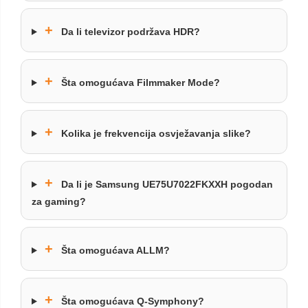
+
Da li televizor podržava HDR?
+
Šta omogućava Filmmaker Mode?
+
Kolika je frekvencija osvježavanja slike?
+
Da li je Samsung UE75U7022FKXXH pogodan
za gaming?
+
Šta omogućava ALLM?
+
Šta omogućava Q-Symphony?