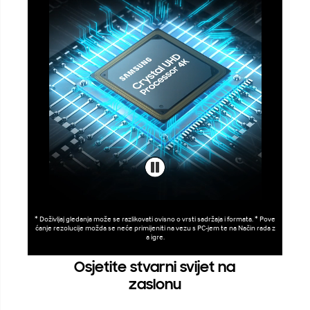
* Doživljaj gledanja može se razlikovati ovisno o vrsti sadržaja i formata. * Pove
ćanje rezolucije možda se neće primijeniti na vezu s PC-jem te na Način rada z
a igre.
Osjetite stvarni svijet na
zaslonu