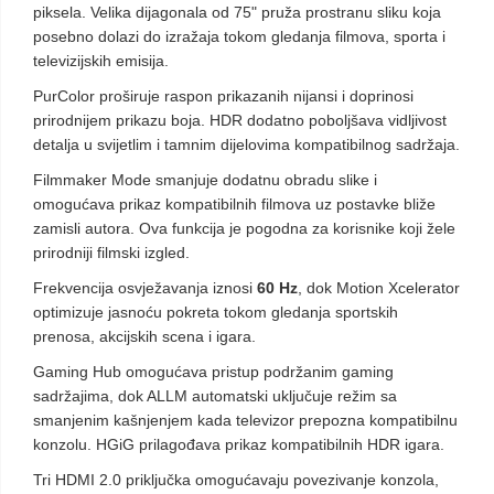
piksela. Velika dijagonala od 75" pruža prostranu sliku koja
posebno dolazi do izražaja tokom gledanja filmova, sporta i
televizijskih emisija.
PurColor proširuje raspon prikazanih nijansi i doprinosi
prirodnijem prikazu boja. HDR dodatno poboljšava vidljivost
detalja u svijetlim i tamnim dijelovima kompatibilnog sadržaja.
Filmmaker Mode smanjuje dodatnu obradu slike i
omogućava prikaz kompatibilnih filmova uz postavke bliže
zamisli autora. Ova funkcija je pogodna za korisnike koji žele
prirodniji filmski izgled.
Frekvencija osvježavanja iznosi
60 Hz
, dok Motion Xcelerator
optimizuje jasnoću pokreta tokom gledanja sportskih
prenosa, akcijskih scena i igara.
Gaming Hub omogućava pristup podržanim gaming
sadržajima, dok ALLM automatski uključuje režim sa
smanjenim kašnjenjem kada televizor prepozna kompatibilnu
konzolu. HGiG prilagođava prikaz kompatibilnih HDR igara.
Tri HDMI 2.0 priključka omogućavaju povezivanje konzola,