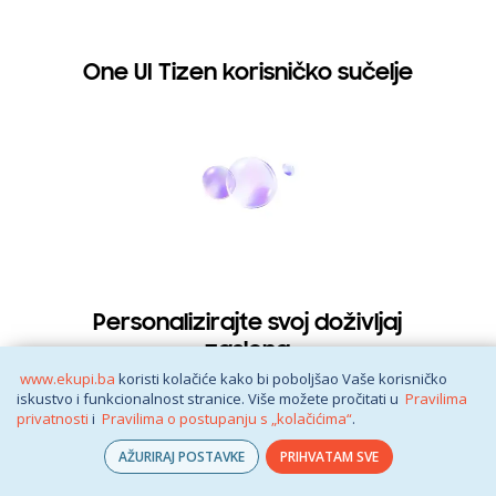
One UI Tizen korisničko sučelje
Personalizirajte svoj doživljaj
zaslona
www.ekupi.ba
koristi kolačiće kako bi poboljšao Vaše korisničko
iskustvo i funkcionalnost stranice. Više možete pročitati u
Pravilima
One UI Tizen korisničko sučelje
privatnosti
i
Pravilima o postupanju s „kolačićima“
.
AŽURIRAJ POSTAVKE
PRIHVATAM SVE
One UI Tizen korisničko sučelje pruža besprijekoran i
dosljedan doživljaj na Samsung uređajima. Naš Samsung