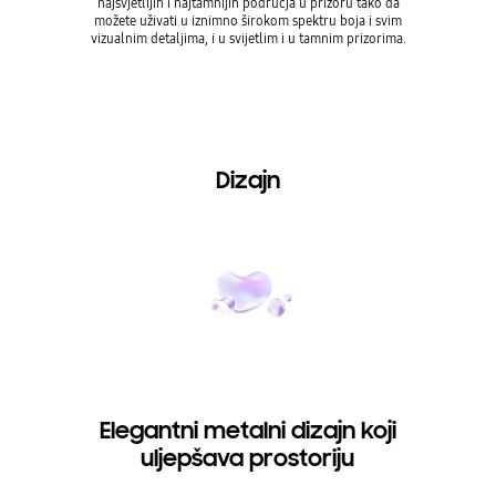
najsvjetlijih i najtamnijih područja u prizoru tako da
možete uživati u iznimno širokom spektru boja i svim
* Doživljaj gl
vizualnim detaljima, i u svijetlim i u tamnim prizorima.
ormata. * Po
zu s PC-jem t
Dizajn
Elegantni metalni dizajn koji
uljepšava prostoriju