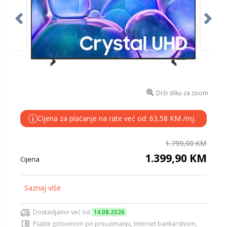
Drži sliku za zoom
Cijena za plaćanje na rate već od: 63,58 KM /mj.
i
1.799,00 KM
1.399,90 KM
Cijena
Saznaj više
Dostavljamo već od
14.08.2026
Platite gotovinom pri preuzimanju, Internet bankarstvom,