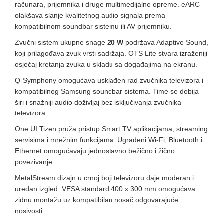
računara, prijemnika i druge multimedijalne opreme. eARC
olakšava slanje kvalitetnog audio signala prema
kompatibilnom soundbar sistemu ili AV prijemniku.
Zvučni sistem ukupne snage
20 W
podržava Adaptive Sound,
koji prilagođava zvuk vrsti sadržaja. OTS Lite stvara izraženiji
osjećaj kretanja zvuka u skladu sa događajima na ekranu.
Q-Symphony omogućava usklađen rad zvučnika televizora i
kompatibilnog Samsung soundbar sistema. Time se dobija
širi i snažniji audio doživljaj bez isključivanja zvučnika
televizora.
One UI Tizen pruža pristup Smart TV aplikacijama, streaming
servisima i mrežnim funkcijama. Ugrađeni Wi-Fi, Bluetooth i
Ethernet omogućavaju jednostavno bežično i žično
povezivanje.
MetalStream dizajn u crnoj boji televizoru daje moderan i
uredan izgled. VESA standard 400 x 300 mm omogućava
zidnu montažu uz kompatibilan nosač odgovarajuće
nosivosti.