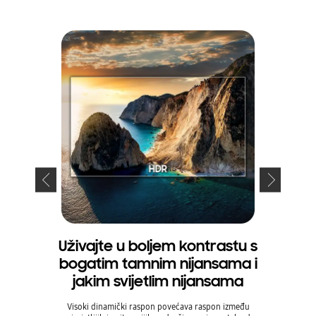
Uživajte u boljem kontrastu s
Gledajt
bogatim tamnim nijansama i
jakim svijetlim nijansama
Naša snaž
pobrinut će 
Visoki dinamički raspon povećava raspon između