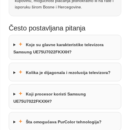
kupovinu, mogućnost plaćanja jednokratno ili na rate i
isporuku širom Bosne i Hercegovine.
Često postavljana pitanja
+
Koje su glavne karakteristike televizora
Samsung UE75U7022FKXXH?
+
Kolika je dijagonala i rezolucija televizora?
+
Koji procesor koristi Samsung
UE75U7022FKXXH?
+
Šta omogućava PurColor tehnologija?