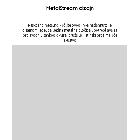
MetalStream dizajn
Raskošno metalno kućište ovog TV-a nadahnuto je
dizajnom letjelica. Jedna metalna pločica upotrebljava za
proizvodnju tankog okvira, pružajući istinski prožimajuće
iskustvo.