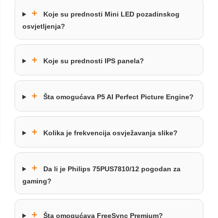
+
Koje su prednosti Mini LED pozadinskog
osvjetljenja?
+
Koje su prednosti IPS panela?
+
Šta omogućava P5 AI Perfect Picture Engine?
+
Kolika je frekvencija osvježavanja slike?
+
Da li je Philips 75PUS7810/12 pogodan za
gaming?
+
Šta omogućava FreeSync Premium?