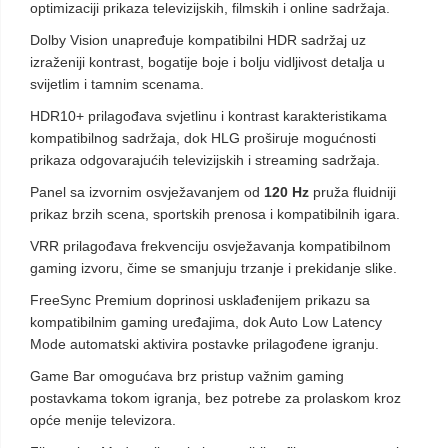
optimizaciji prikaza televizijskih, filmskih i online sadržaja.
Dolby Vision unapređuje kompatibilni HDR sadržaj uz
izraženiji kontrast, bogatije boje i bolju vidljivost detalja u
svijetlim i tamnim scenama.
HDR10+ prilagođava svjetlinu i kontrast karakteristikama
kompatibilnog sadržaja, dok HLG proširuje mogućnosti
prikaza odgovarajućih televizijskih i streaming sadržaja.
Panel sa izvornim osvježavanjem od
120 Hz
pruža fluidniji
prikaz brzih scena, sportskih prenosa i kompatibilnih igara.
VRR prilagođava frekvenciju osvježavanja kompatibilnom
gaming izvoru, čime se smanjuju trzanje i prekidanje slike.
FreeSync Premium doprinosi usklađenijem prikazu sa
kompatibilnim gaming uređajima, dok Auto Low Latency
Mode automatski aktivira postavke prilagođene igranju.
Game Bar omogućava brz pristup važnim gaming
postavkama tokom igranja, bez potrebe za prolaskom kroz
opće menije televizora.