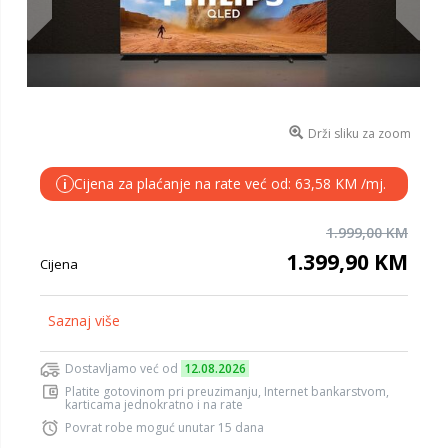
Drži sliku za zoom
Cijena za plaćanje na rate već od: 63,58 KM /mj.
i
1.999,00 KM
1.399,90 KM
Cijena
Saznaj više
Dostavljamo već od
12.08.2026
Platite gotovinom pri preuzimanju, Internet bankarstvom,
karticama jednokratno i na rate
Povrat robe moguć unutar 15 dana