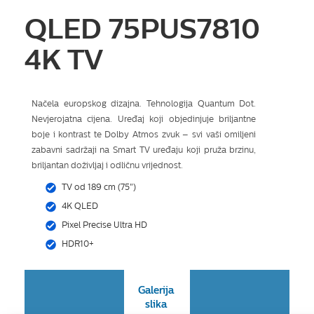
QLED 75PUS7810
4K TV
Načela europskog dizajna. Tehnologija Quantum Dot.
Nevjerojatna cijena. Uređaj koji objedinjuje briljantne
boje i kontrast te Dolby Atmos zvuk – svi vaši omiljeni
zabavni sadržaji na Smart TV uređaju koji pruža brzinu,
briljantan doživljaj i odličnu vrijednost.
TV od 189 cm (75")
4K QLED
Pixel Precise Ultra HD
HDR10+
Galerija
slika