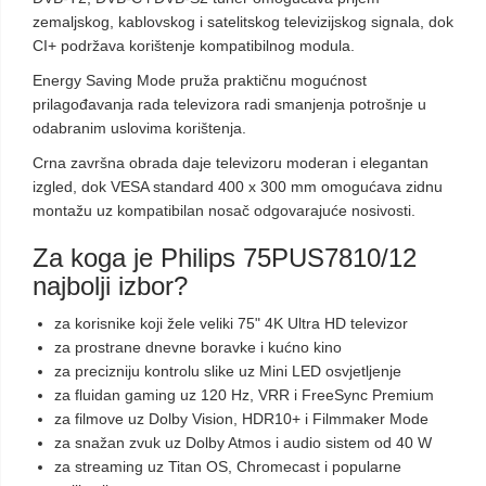
zemaljskog, kablovskog i satelitskog televizijskog signala, dok
CI+ podržava korištenje kompatibilnog modula.
Energy Saving Mode pruža praktičnu mogućnost
prilagođavanja rada televizora radi smanjenja potrošnje u
odabranim uslovima korištenja.
Crna završna obrada daje televizoru moderan i elegantan
izgled, dok VESA standard 400 x 300 mm omogućava zidnu
montažu uz kompatibilan nosač odgovarajuće nosivosti.
Za koga je Philips 75PUS7810/12
najbolji izbor?
za korisnike koji žele veliki 75" 4K Ultra HD televizor
za prostrane dnevne boravke i kućno kino
za precizniju kontrolu slike uz Mini LED osvjetljenje
za fluidan gaming uz 120 Hz, VRR i FreeSync Premium
za filmove uz Dolby Vision, HDR10+ i Filmmaker Mode
za snažan zvuk uz Dolby Atmos i audio sistem od 40 W
za streaming uz Titan OS, Chromecast i popularne