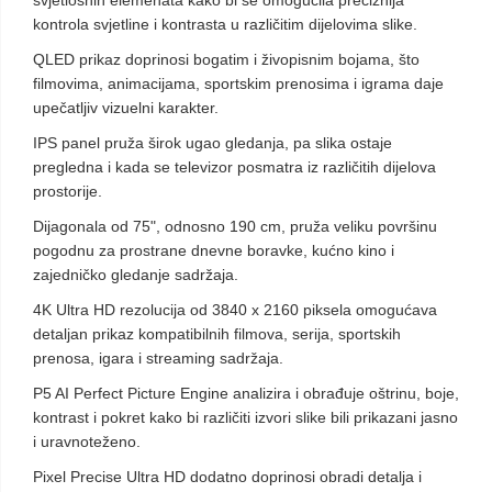
svjetlosnih elemenata kako bi se omogućila preciznija
kontrola svjetline i kontrasta u različitim dijelovima slike.
QLED prikaz doprinosi bogatim i živopisnim bojama, što
filmovima, animacijama, sportskim prenosima i igrama daje
upečatljiv vizuelni karakter.
IPS panel pruža širok ugao gledanja, pa slika ostaje
pregledna i kada se televizor posmatra iz različitih dijelova
prostorije.
Dijagonala od 75", odnosno 190 cm, pruža veliku površinu
pogodnu za prostrane dnevne boravke, kućno kino i
zajedničko gledanje sadržaja.
4K Ultra HD rezolucija od 3840 x 2160 piksela omogućava
detaljan prikaz kompatibilnih filmova, serija, sportskih
prenosa, igara i streaming sadržaja.
P5 AI Perfect Picture Engine analizira i obrađuje oštrinu, boje,
kontrast i pokret kako bi različiti izvori slike bili prikazani jasno
i uravnoteženo.
Pixel Precise Ultra HD dodatno doprinosi obradi detalja i