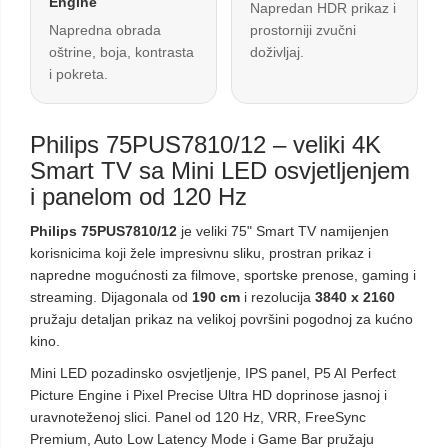
Engine
Napredan HDR prikaz i
Napredna obrada
prostorniji zvučni
oštrine, boja, kontrasta
doživljaj.
i pokreta.
Philips 75PUS7810/12 – veliki 4K
Smart TV sa Mini LED osvjetljenjem
i panelom od 120 Hz
Philips 75PUS7810/12
je veliki 75" Smart TV namijenjen
korisnicima koji žele impresivnu sliku, prostran prikaz i
napredne mogućnosti za filmove, sportske prenose, gaming i
streaming. Dijagonala od
190 cm
i rezolucija
3840 x 2160
pružaju detaljan prikaz na velikoj površini pogodnoj za kućno
kino.
Mini LED pozadinsko osvjetljenje, IPS panel, P5 AI Perfect
Picture Engine i Pixel Precise Ultra HD doprinose jasnoj i
uravnoteženoj slici. Panel od 120 Hz, VRR, FreeSync
Premium, Auto Low Latency Mode i Game Bar pružaju