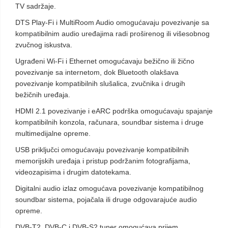
TV sadržaje.
DTS Play-Fi i MultiRoom Audio omogućavaju povezivanje sa
kompatibilnim audio uređajima radi proširenog ili višesobnog
zvučnog iskustva.
Ugrađeni Wi-Fi i Ethernet omogućavaju bežično ili žično
povezivanje sa internetom, dok Bluetooth olakšava
povezivanje kompatibilnih slušalica, zvučnika i drugih
bežičnih uređaja.
HDMI 2.1 povezivanje i eARC podrška omogućavaju spajanje
kompatibilnih konzola, računara, soundbar sistema i druge
multimedijalne opreme.
USB priključci omogućavaju povezivanje kompatibilnih
memorijskih uređaja i pristup podržanim fotografijama,
videozapisima i drugim datotekama.
Digitalni audio izlaz omogućava povezivanje kompatibilnog
soundbar sistema, pojačala ili druge odgovarajuće audio
opreme.
DVB-T2, DVB-C i DVB-S2 tuner omogućava prijem