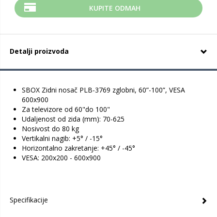
KUPITE ODMAH
Detalji proizvoda
SBOX Zidni nosač PLB-3769 zglobni, 60”-100”, VESA
600x900
Za televizore od 60"do 100"
Udaljenost od zida (mm): 70-625
Nosivost do 80 kg
Vertikalni nagib: +5° / -15°
Horizontalno zakretanje: +45° / -45°
VESA: 200x200 - 600x900
Specifikacije