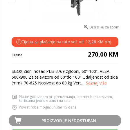
Drži sliku za zoom
Cijena za plaćanje na rate već od: 12,26 KM /mj.
i
270,00 KM
Cijena
SBOX Zidni nosač PLB-3769 zglobni, 60”-100”, VESA
600x900 Za televizore od 60"do 100" Udaljenost od zida
(mm): 70-625 Nosivost do 80 kg Vert...
Saznaj više
Platite gotovinom pri preuzimanju, Internet bankarstvom,
karticama jednokratno i na rate
Povrat robe moguć unutar 15 dana
PROIZVOD JE NEDOSTUPAN