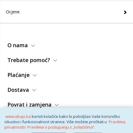
Ocjene
O nama
Trebate pomoć?
Plaćanje
Dostava
Povrat i zamjena
www.ekupi.ba
koristi kolačiće kako bi poboljšao Vaše korisničko
Opći uslovi
iskustvo i funkcionalnost stranice. Više možete pročitati u
Pravilima
privatnosti
i
Pravilima o postupanju s „kolačićima“
.