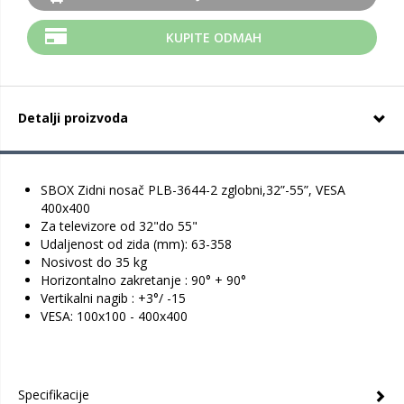
KUPITE ODMAH
Detalji proizvoda
SBOX Zidni nosač PLB-3644-2 zglobni,32”-55”, VESA
400x400
Za televizore od 32"do 55"
Udaljenost od zida (mm): 63-358
Nosivost do 35 kg
Horizontalno zakretanje :
90° + 90°
Vertikalni nagib :
+3°/ -15
VESA: 100x100 - 400x400
Specifikacije