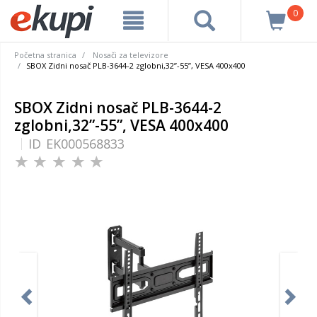
0
Početna stranica
Nosači za televizore
SBOX Zidni nosač PLB-3644-2 zglobni,32”-55”, VESA 400x400
SBOX Zidni nosač PLB-3644-2
zglobni,32”-55”, VESA 400x400
ID
EK000568833