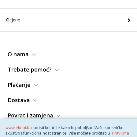
Ocjene
O nama
Trebate pomoć?
Plaćanje
Dostava
Povrat i zamjena
www.ekupi.ba
koristi kolačiće kako bi poboljšao Vaše korisničko
Opći uslovi
iskustvo i funkcionalnost stranice. Više možete pročitati u
Pravilima