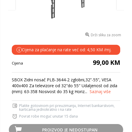
Drži sliku za zoom
Cijena za plaćanje na rate već od: 4,50 KM /mj.
i
99,00 KM
Cijena
SBOX Zidni nosač PLB-3644-2 zglobni,32”-55”, VESA
400x400 Za televizore od 32"do 55" Udaljenost od zida
(mm): 63-358 Nosivost do 35 kg Horiz...
Saznaj više
Platite gotovinom pri preuzimanju, Internet bankarstvom,
karticama jednokratno i na rate
Povrat robe moguć unutar 15 dana
PROIZVOD JE NEDOSTUPAN